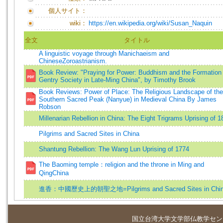
個人サイト：
wiki：
https://en.wikipedia.org/wiki/Susan_Naquin
全文
タイトル
A linguistic voyage through Manichaeism and
ChineseZoroastrianism.
Book Review: "Praying for Power: Buddhism and the Formation 
Gentry Society in Late-Ming China", by Timothy Brook
Book Reviews: Power of Place: The Religious Landscape of the
Southern Sacred Peak (Nanyue) in Medieval China By James
Robson
Millenarian Rebellion in China: The Eight Trigrams Uprising of 1
Pilgrims and Sacred Sites in China
Shantung Rebellion: The Wang Lun Uprising of 1774
The Baoming temple：religion and the throne in Ming and
QingChina
進香：中國歷史上的朝聖之地=Pilgrims and Sacred Sites in Chi
国立台湾大学
文学部仏教学セン