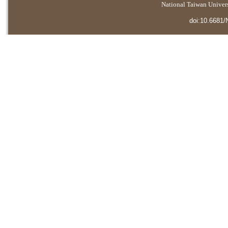
National Taiwan Universi
doi:10.6681