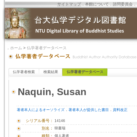
サイトマップ
．
本館について
．
諮問委員会
．
．
ホーム
>
仏学著者データベース
仏学著者検索
検索結果
仏学著者データベース
Naquin, Susan
．
．
著者本人によるオーソライズ
著者本人が提供した書目
資料改正
シリアル番号：
14146
別名：
韓書瑞
種類：
個人著者