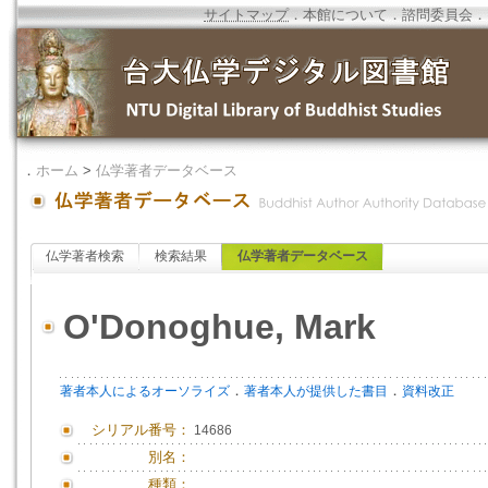
サイトマップ
．
本館について
．
諮問委員会
．
．
ホーム
>
仏学著者データベース
仏学著者検索
検索結果
仏学著者データベース
O'Donoghue, Mark
．
．
著者本人によるオーソライズ
著者本人が提供した書目
資料改正
シリアル番号：
14686
別名：
種類：