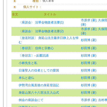
種類：
個人著者
個人サイト：
全文
タイトル
市原求 (著)
;
久保田
〈座談会〉 法華会物故者法要(1)
(著)
市原求 (著)
;
久保田
〈座談会〉 法華会物故者法要(2)
(著)
〔放送対談〕 身延山法主藤井日静上人を悼
杉田博 (著)
む
〔巻頭言〕 信仰と宗教心
杉田博 (著)
〔巻頭言〕--反覆読誦
杉田博 (著)
小林先生と私
杉田博 (著)
日蓮聖人の信者としての愛国
杉田博 (著)
本仏と迹仏
杉田博 (著)
伊勢湾台風直後の身延登詣記
杉田博 (著)
身延山第八十八世法主入山式
杉田博 (著)
例会の座談会にて
市原求 (著)
;
吉村孝