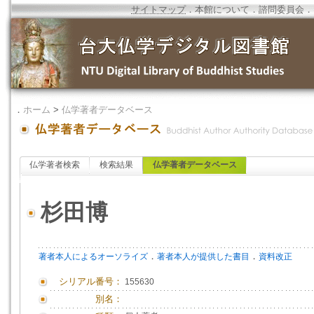
サイトマップ
．
本館について
．
諮問委員会
．
．
ホーム
>
仏学著者データベース
仏学著者検索
検索結果
仏学著者データベース
杉田博
．
．
著者本人によるオーソライズ
著者本人が提供した書目
資料改正
シリアル番号：
155630
別名：