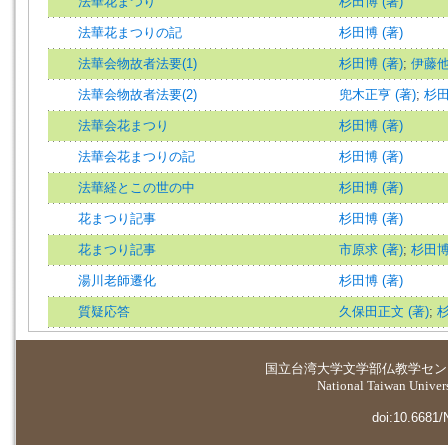
法華花まつり
杉田博 (著)
法華花まつりの記
杉田博 (著)
法華会物故者法要(1)
杉田博 (著)
;
伊藤他 
法華会物故者法要(2)
兜木正亨 (著)
;
杉田
法華会花まつり
杉田博 (著)
法華会花まつりの記
杉田博 (著)
法華経とこの世の中
杉田博 (著)
花まつり記事
杉田博 (著)
花まつり記事
市原求 (著)
;
杉田博 
湯川老師遷化
杉田博 (著)
質疑応答
久保田正文 (著)
;
杉
国立台湾大学
文学部仏教学セン
National Taiwan Universi
doi:10.6681