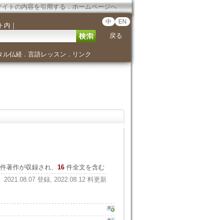
サイトの内容を引用する
．
ホームページへ
中
EN
ト内
｜
戻る
タル仏経
言語レッスン
リンク
．
．
件著作が収録され、
16
件全文を含む
2021.08.07 登録, 2022.08.12 料更新