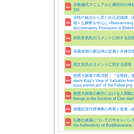
宗教儀式マニュアルと摩訶衍の禅旨=Religiou
116
法性の観点から見た比丘尼戒律 :
様々な解釈を中心に=Reexamining of Int
discriminatory Provisions in Bhikk
班班多杰氏のコメントに対する回
高麗後期の看話禅の定着と非禅宗
張文良氏のコメントに対する回答
慈恩大師基の救済観：『法華経』観
dashi Kuiji’s View of Salvation from
pusa pumen pin” of the Fahua jing
慈恩大師基の教学における人間観について=The
Beings in the Doctrine of Cien dashi
韓國近現代禪佛教の再興と發展 ─
仏教の真偽についてのサキャパンディタの見解=
the Authenticity of Buddhavacana