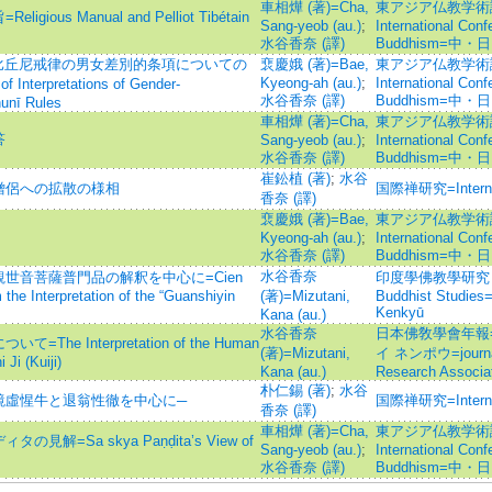
車相燁 (著)=Cha,
東アジア仏教学術論集=P
s Manual and Pelliot Tibétain
Sang-yeob (au.)
;
International Con
水谷香奈 (譯)
Buddhism=
 比丘尼戒律の男女差別的条項についての
裵慶娥 (著)=Bae,
東アジア仏教学術論集=P
Kyeong-ah (au.)
;
International Con
erpretations of Gender-
水谷香奈 (譯)
Buddhism=
hunī Rules
車相燁 (著)=Cha,
東アジア仏教学術論集=P
答
Sang-yeob (au.)
;
International Con
水谷香奈 (譯)
Buddhism=
崔鈆植 (著)
;
水谷
僧侶への拡散の様相
国際禅研究=Internati
香奈 (譯)
裵慶娥 (著)=Bae,
東アジア仏教学術論集=P
Kyeong-ah (au.)
;
International Con
水谷香奈 (譯)
Buddhism=
水谷香奈
世音菩薩普門品の解釈を中心に=Cien
印度學佛教學研究 =Jou
 the Interpretation of the “Guanshiyin
(著)=Mizutani,
Buddhist Studies
Kenkyū
Kana (au.)
水谷香奈
日本佛敎學會年報
 Interpretation of the Human
(著)=Mizutani,
イ ネンポウ=journal 
 Ji (Kuiji)
Kana (au.)
Research Associa
朴仁錫 (著)
;
水谷
鏡虛惺牛と退翁性徹を中心に─
国際禅研究=Internati
香奈 (譯)
車相燁 (著)=Cha,
東アジア仏教学術論集=P
Sa skya Paṇḍita’s View of
Sang-yeob (au.)
;
International Con
水谷香奈 (譯)
Buddhism=