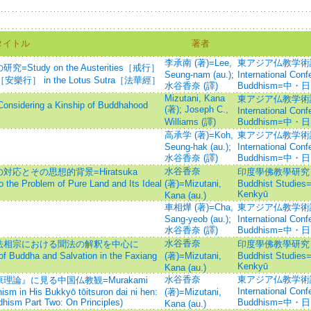
タイトル
著者
李承南 (著)=Lee,
東アジア仏教学術論集=P
dy on the Austerities［戒行］
Seung-nam (au.)
;
International Con
ice ［安樂行］ in the Lotus Sutra［法華經］
水谷香奈 (譯)
Buddhism=
Mizutani, Kana
東アジア仏教学術論集=P
Considering a Kinship of Buddhahood
(著)
;
Joseph C.,
International Con
Williams (譯)
Buddhism=
高承学 (著)=Koh,
東アジア仏教学術論集=P
Seung-hak (au.)
;
International Con
水谷香奈 (譯)
Buddhism=
水谷香奈
とその思想的背景=Hiratsuka
印度學佛教學研究 =Jou
the Problem of Pure Land and Its Ideal
(著)=Mizutani,
Buddhist Studies
Kenkyū
Kana (au.)
車相燁 (著)=Cha,
東アジア仏教学術論集=P
Sang-yeob (au.)
;
International Con
水谷香奈 (譯)
Buddhism=
水谷香奈
法相宗における聞法の解釈を中心に
印度學佛教學研究 =Jou
 of Buddha and Salvation in the Faxiang
(著)=Mizutani,
Buddhist Studies
Kenkyū
Kana (au.)
水谷香奈
東アジア仏教学術論集=P
論』に見る中国仏教観=Murakami
International Con
sm in His Bukkyō tōitsuron dai ni hen:
(著)=Mizutani,
ddhism Part Two: On Principles)
Buddhism=
Kana (au.)