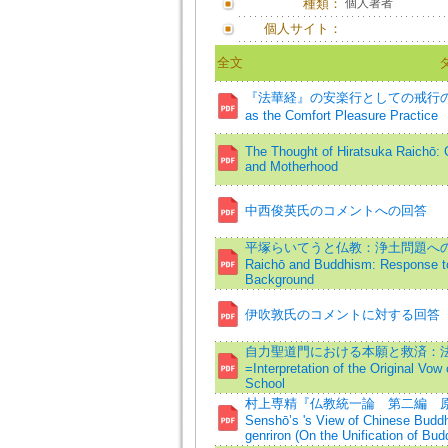
種類：
個人著者
個人サイト：
全文
『法華経』の安楽行としての戒行の研究=Stu
as the Comfort Pleasure Pract
The Thought of Hiratsuka Raichō: 
and Motherhood
中西俊英氏のコメントへの回答
平塚らいてうと仏教：浄土問題への対応
Raichō and Buddhism: Response to 
Background
伊吹敦氏のコメントに対する回答
自力聖道門における本願と救済：
=Interpretation of the Original Vow
School
村上専精『仏教統一論 第二編 原理
Senshō’s 's View of Chinese Buddhi
genriron (On the Unification of Bu