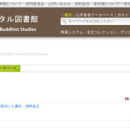
本館について
．
諮問委員会
．
お問い合わせ
．
資料提供
．
著作権について
．
当
｜
書目
｜
仏学著者データベース
｜
当サイ
検索システム
全文コレクション
デジ
．
．
ータベース
16
．
が提供した書目
資料改正