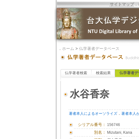
サイトマップ
．
．
ホーム
>
仏学著者データベース
仏学著者検索
検索結果
仏学著者デ
水谷香奈
．
著者本人によるオーソライズ
著者本人
シリアル番号：
156746
別名：
Mizutani, Kana