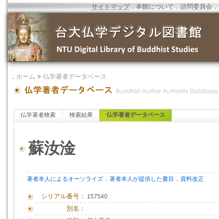
サイトマップ
．
本館について
．
諮問委員会
．
．
ホーム
>
仏学著者データベース
仏学著者検索
検索結果
仏学著者データベース
蘇汝淦
．
．
著者本人によるオーソライズ
著者本人が提供した書目
資料改正
シリアル番号：
157540
別名：