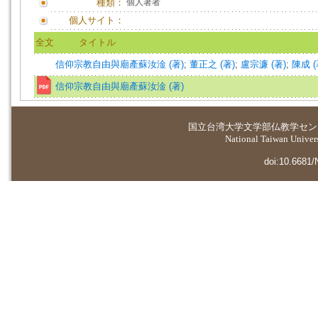
種類：
個人著者
個人サイト：
全文
タイトル
信仰宗教自由與廟產
蘇汝淦 (著)
;
董正之 (著)
;
盧宗濂 (著)
;
陳成 (
信仰宗教自由與廟產
蘇汝淦 (著)
国立台湾大学
文学部仏教学セン
National Taiwan Universi
doi:10.6681