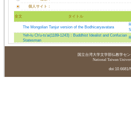
個人サイト：
全文
タイトル
R
The Mongolian Tanjur version of the Bodhicaryavatara
S
Yeh-lu Ch'u-ts'ai(1189-1243)：Buddhist Idealist and Confucian
R
Statesman
国立台湾大学
文学部仏教学セン
National Taiwan Universi
doi:10.6681