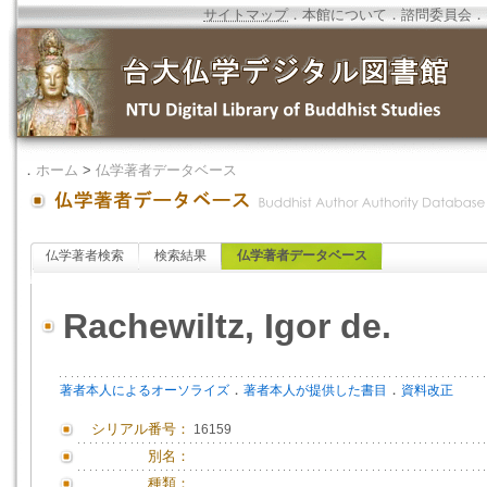
サイトマップ
．
本館について
．
諮問委員会
．
．
ホーム
>
仏学著者データベース
仏学著者検索
検索結果
仏学著者データベース
Rachewiltz, Igor de.
．
．
著者本人によるオーソライズ
著者本人が提供した書目
資料改正
シリアル番号：
16159
別名：
種類：