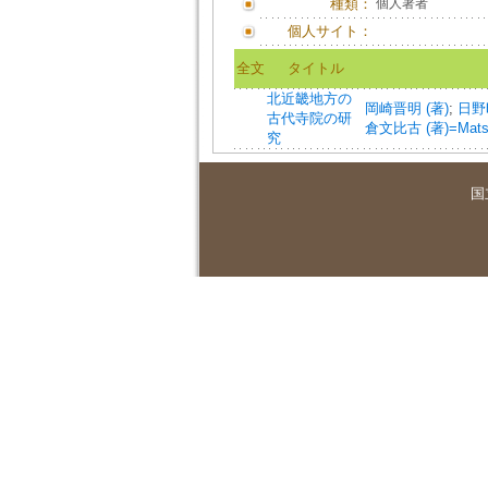
種類：
個人著者
個人サイト：
全文
タイトル
北近畿地方の
岡崎晋明 (著)
;
日野昭 
古代寺院の研
倉文比古 (著)=Matsuku
究
国