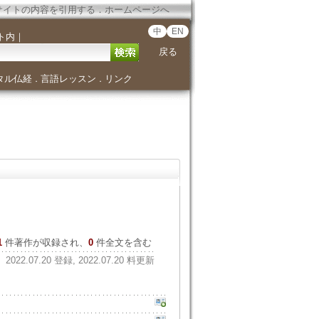
サイトの内容を引用する
．
ホームページへ
中
EN
ト内
｜
戻る
タル仏経
言語レッスン
リンク
．
．
1
件著作が収録され、
0
件全文を含む
2022.07.20 登録, 2022.07.20 料更新