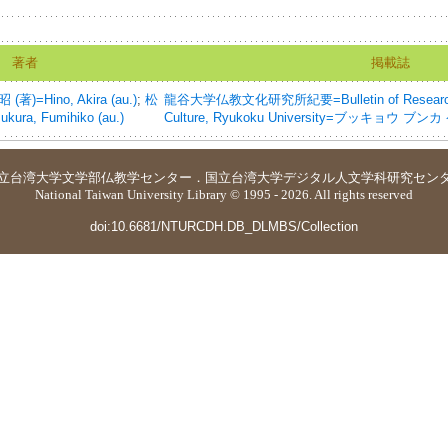
著者
掲載誌
(著)=Hino, Akira (au.)
;
松
龍谷大学仏教文化研究所紀要=Bulletin of Research Ins
ra, Fumihiko (au.)
Culture, Ryukoku University=ブッキョウ
立台湾大学
文学部仏教学センター
．
国立台湾大学デジタル人文学科研究セン
National Taiwan University Library © 1995 - 2026. All rights reserved
doi:10.6681/NTURCDH.DB_DLMBS/Collection