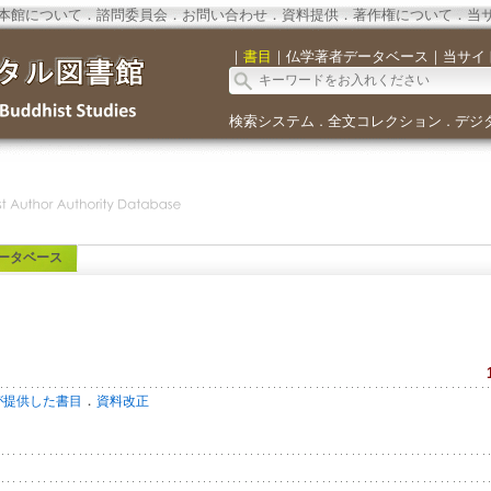
本館について
．
諮問委員会
．
お問い合わせ
．
資料提供
．
著作権について
．
当
｜
書目
｜
仏学著者データベース
｜
当サイ
検索システム
全文コレクション
デジ
．
．
ータベース
．
が提供した書目
資料改正