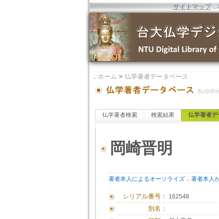
サイトマップ
．
．
ホーム
>
仏学著者データベース
仏学著者検索
検索結果
仏学著者デ
岡崎晋明
．
著者本人によるオーソライズ
著者本人
シリアル番号：
162548
別名：