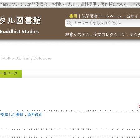
本館について
．
諮問委員会
．
お問い合わせ
．
資料提供
．
著作権について
．
当
｜
書目
｜
仏学著者データベース
｜
当サイ
検索システム
全文コレクション
デジ
．
．
ータベース
．
が提供した書目
資料改正