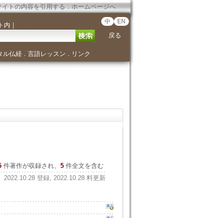
サイトの内容を引用する
．
ホームページへ
中
EN
ト内
｜
戻る
タル仏経
言語レッスン
リンク
．
．
5
件著作が収録され、
5
件全文を含む
2022.10.28 登録, 2022.10.28 料更新