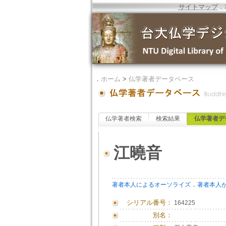
サイトマップ
．
．
ホーム
>
仏学著者データベース
仏学著者検索
検索結果
仏学著者デ
江曉音
．
著者本人によるオーソライズ
著者本人
シリアル番号：
164225
別名：