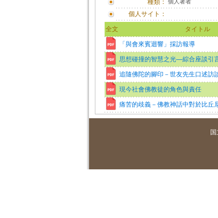
種類：
個人著者
個人サイト：
全文
タイトル
「與會來賓迴響」採訪報導
思想碰撞的智慧之光—綜合座談引
追隨佛陀的腳印－世友先生口述訪
現今社會佛教徒的角色與責任
痛苦的歧義－佛教神話中對於比丘
国