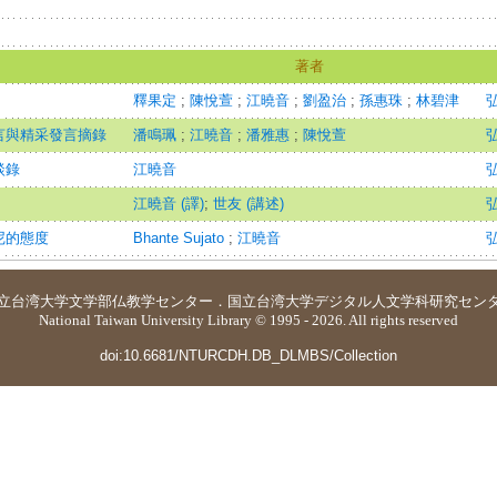
著者
釋果定
;
陳悅萱
;
江曉音
;
劉盈治
;
孫惠珠
;
林碧津
言與精采發言摘錄
潘鳴珮
;
江曉音
;
潘雅惠
;
陳悅萱
談錄
江曉音
江曉音 (譯)
;
世友 (講述)
尼的態度
Bhante Sujato
;
江曉音
立台湾大学
文学部仏教学センター
．
国立台湾大学デジタル人文学科研究セン
National Taiwan University Library © 1995 - 2026. All rights reserved
doi:10.6681/NTURCDH.DB_DLMBS/Collection