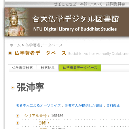
サイトマップ
．
本館について
．
諮問委員会
．
．
ホーム
>
仏学著者データベース
仏学著者検索
検索結果
仏学著者データベース
張沛寧
．
．
著者本人によるオーソライズ
著者本人が提供した書目
資料改正
シリアル番号：
165486
別名：