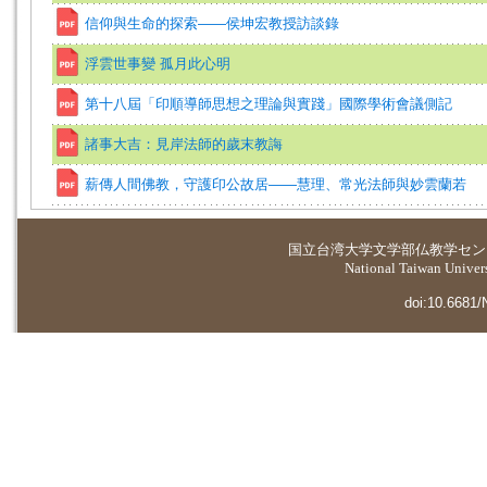
信仰與生命的探索——侯坤宏教授訪談錄
浮雲世事變 孤月此心明
第十八屆「印順導師思想之理論與實踐」國際學術會議側記
諸事大吉：見岸法師的歲末教誨
薪傳人間佛教，守護印公故居——慧理、常光法師與妙雲蘭若
国立台湾大学
文学部仏教学セン
National Taiwan Universi
doi:10.6681