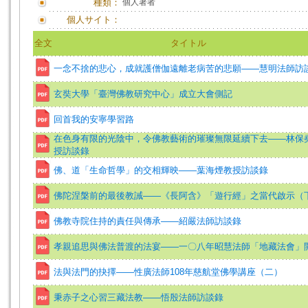
種類：
個人著者
個人サイト：
全文
タイトル
一念不捨的悲心，成就護僧伽遠離老病苦的悲願——慧明法師訪
玄奘大學「臺灣佛教研究中心」成立大會側記
回首我的安寧學習路
在色身有限的光陰中，令佛教藝術的璀璨無限延續下去——林保
授訪談錄
佛、道「生命哲學」的交相輝映——葉海煙教授訪談錄
佛陀涅槃前的最後教誡——《長阿含》「遊行經」之當代啟示（
佛教寺院住持的責任與傳承——紹嚴法師訪談錄
孝親追思與佛法普渡的法宴——一〇八年昭慧法師「地藏法會」
法與法門的抉擇——性廣法師108年慈航堂佛學講座（二）
秉赤子之心習三藏法教——悟殷法師訪談錄