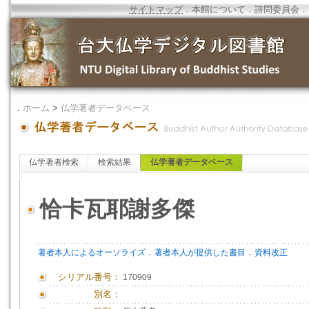
サイトマップ
．
本館について
．
諮問委員会
．
．
ホーム
>
仏学著者データベース
仏学著者検索
検索結果
仏学著者データベース
恰卡瓦耶謝多傑
．
．
著者本人によるオーソライズ
著者本人が提供した書目
資料改正
シリアル番号：
170909
別名：