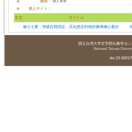
種類：
個人著者
個人サイト：
全文
タイトル
修心七要：突破自我預設，活化慈悲利他的藏傳煉心要訣
国立台湾大学
文学部仏教学セン
National Taiwan Universi
doi:10.6681