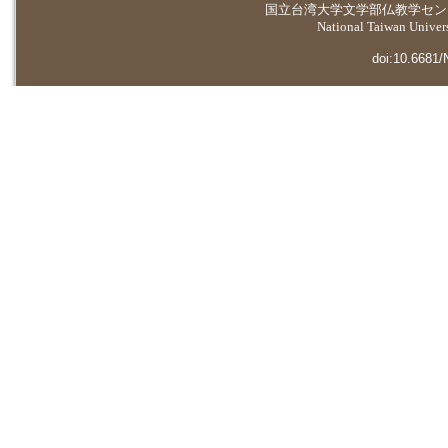
国立台湾大学
文学部仏教学セン
National Taiwan Universi
doi:10.6681