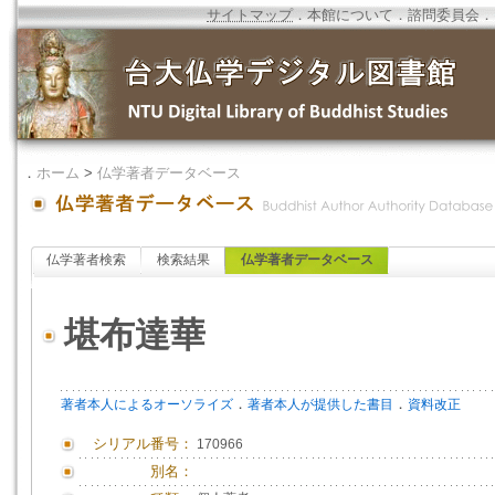
サイトマップ
．
本館について
．
諮問委員会
．
．
ホーム
>
仏学著者データベース
仏学著者検索
検索結果
仏学著者データベース
堪布達華
．
．
著者本人によるオーソライズ
著者本人が提供した書目
資料改正
シリアル番号：
170966
別名：