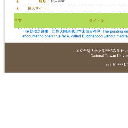
種類：
個人著者
個人サイト：
全文
タイトル
不依執修之佛果：自性大圓滿現證本來面目教導=The pointing out inst
encountering one's true face, called Buddhahood without medita
国立台湾大学
文学部仏教学セン
National Taiwan Universi
doi:10.6681