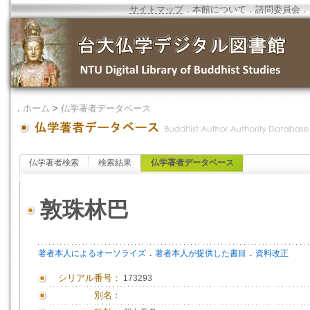
サイトマップ
．
本館について
．
諮問委員会
．
．
ホーム
>
仏学著者データベース
仏学著者検索
検索結果
仏学著者データベース
敦珠林巴
．
．
著者本人によるオーソライズ
著者本人が提供した書目
資料改正
シリアル番号：
173293
別名：