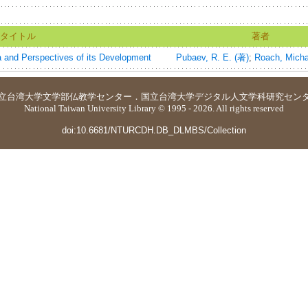
タイトル
著者
ya and Perspectives of its Development
Pubaev, R. E. (著)
;
Roach, Micha
立台湾大学
文学部仏教学センター
．
国立台湾大学デジタル人文学科研究セン
National Taiwan University Library © 1995 - 2026. All rights reserved
doi:10.6681/NTURCDH.DB_DLMBS/Collection