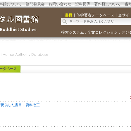
本館について
．
諮問委員会
．
お問い合わせ
．
資料提供
．
著作権について
．
当
｜
書目
｜
仏学著者データベース
｜
当サイ
検索システム
全文コレクション
デジ
．
．
ータベース
．
が提供した書目
資料改正