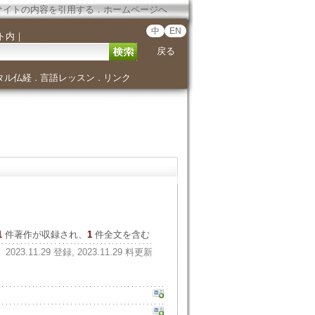
サイトの内容を引用する
．
ホームページへ
中
EN
ト内
｜
戻る
タル仏経
言語レッスン
リンク
．
．
1
件著作が収録され、
1
件全文を含む
2023.11.29 登録, 2023.11.29 料更新