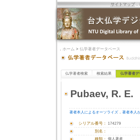
サイトマップ
．
．
ホーム
>
仏学著者データベース
仏学著者検索
検索結果
仏学著者デ
Pubaev, R. E.
．
著者本人によるオーソライズ
著者本人
シリアル番号：
174279
別名：
種類：
個人著者