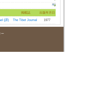
掲載誌
出版年月日
el (譯)
The Tibet Journal
1977
ター