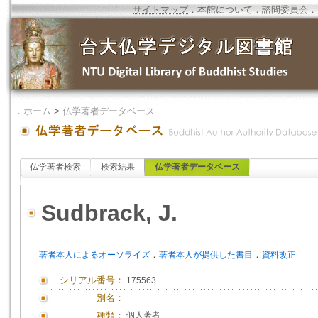
サイトマップ
．
本館について
．
諮問委員会
．
．
ホーム
>
仏学著者データベース
仏学著者検索
検索結果
仏学著者データベース
Sudbrack, J.
．
．
著者本人によるオーソライズ
著者本人が提供した書目
資料改正
シリアル番号：
175563
別名：
種類：
個人著者