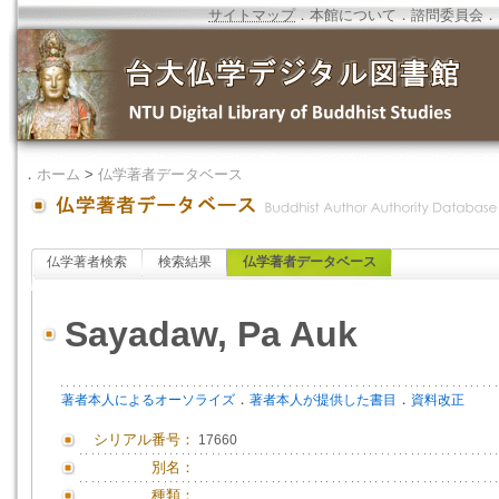
サイトマップ
．
本館について
．
諮問委員会
．
．
ホーム
>
仏学著者データベース
仏学著者検索
検索結果
仏学著者データベース
Sayadaw, Pa Auk
．
．
著者本人によるオーソライズ
著者本人が提供した書目
資料改正
シリアル番号：
17660
別名：
種類：