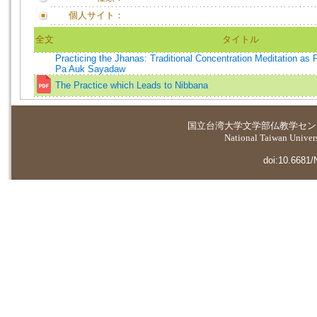
個人サイト：
全文
タイトル
Practicing the Jhanas: Traditional Concentration Meditation as
Pa Auk Sayadaw
The Practice which Leads to Nibbana
国立台湾大学
文学部仏教学セン
National Taiwan Universi
doi:10.6681