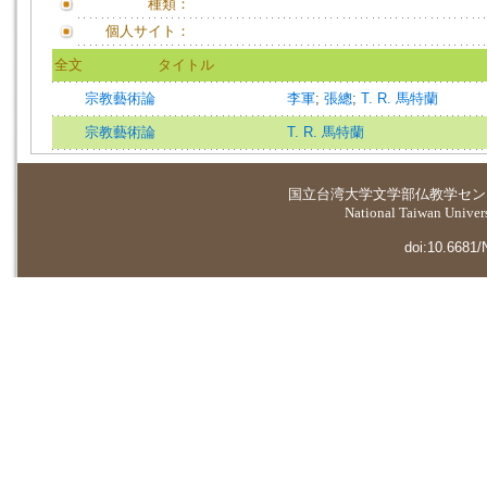
種類：
個人サイト：
全文
タイトル
宗教藝術論
李軍
;
張總
;
T. R. 馬特蘭
宗教藝術論
T. R. 馬特蘭
国立台湾大学
文学部仏教学セン
National Taiwan Universi
doi:10.6681