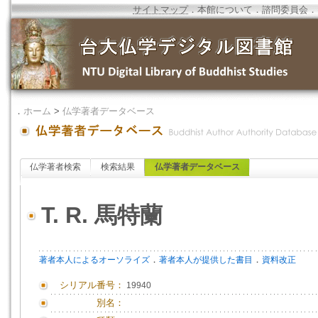
サイトマップ
．
本館について
．
諮問委員会
．
．
ホーム
>
仏学著者データベース
仏学著者検索
検索結果
仏学著者データベース
T. R. 馬特蘭
．
．
著者本人によるオーソライズ
著者本人が提供した書目
資料改正
シリアル番号：
19940
別名：