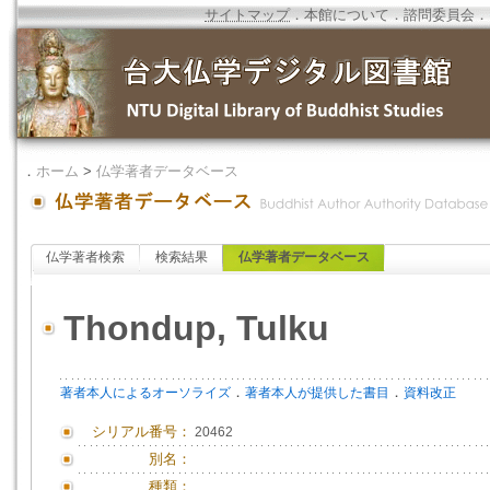
サイトマップ
．
本館について
．
諮問委員会
．
．
ホーム
>
仏学著者データベース
仏学著者検索
検索結果
仏学著者データベース
Thondup, Tulku
．
．
著者本人によるオーソライズ
著者本人が提供した書目
資料改正
シリアル番号：
20462
別名：
種類：