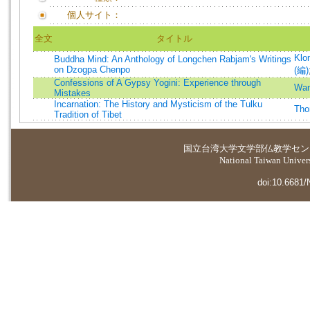
個人サイト：
全文
タイトル
Klo
Buddha Mind: An Anthology of Longchen Rabjam's Writings
on Dzogpa Chenpo
(編)
Confessions of A Gypsy Yogini: Experience through
Wan
Mistakes
Incarnation: The History and Mysticism of the Tulku
Tho
Tradition of Tibet
国立台湾大学
文学部仏教学セン
National Taiwan Universi
doi:10.6681