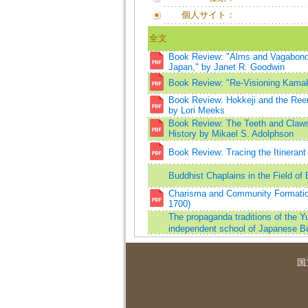
個人サイト：
全文
Book Review: "Alms and Vagabonds
Japan," by Janet R. Goodwin
Book Review: "Re-Visioning Kama
Book Review: Hokkeji and the Ree
by Lori Meeks
Book Review: The Teeth and Claws
History by Mikael S. Adolphson
Book Review: Tracing the Itinerant 
Buddhist Chaplains in the Field of 
Charisma and Community Formation
1700)
The propaganda traditions of the 
independent school of Japanese B
国