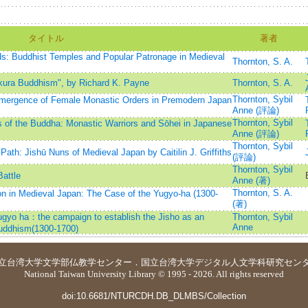
タイトル
著者
: Buddhist Temples and Popular Patronage in Medieval
Thornton, S. A.
kura Buddhism", by Richard K. Payne
Thornton, S. A.
Thornton, Sybil
mergence of Female Monastic Orders in Premodern Japan
Anne (評論)
Thornton, Sybil
 of the Buddha: Monastic Warriors and Sōhei in Japanese
Anne (評論)
Thornton, Sybil
Path: Jishū Nuns of Medieval Japan by Caitilin J. Griffiths
(評論)
Thornton, Sybil
Battle
Anne (著)
Thornton, S. A.
 in Medieval Japan: The Case of the Yugyo-ha (1300-
(著)
Yugyo ha：the campaign to establish the Jisho as an
Thornton, Sybil
Anne
uddhism(1300-1700)
立台湾大学
文学部仏教学センター
．
国立台湾大学デジタル人文学科研究セン
National Taiwan University Library © 1995 - 2026. All rights reserved
doi:10.6681/NTURCDH.DB_DLMBS/Collection