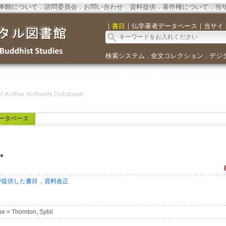
本館について
．
諮問委員会
．
お問い合わせ
．
資料提供
．
著作権について
．
当
｜
書目
｜
仏学著者データベース
｜
当サイ
検索システム
全文コレクション
デジ
．
．
ータベース
.
．
が提供した書目
資料改正
nne
=
Thornton, Sybil