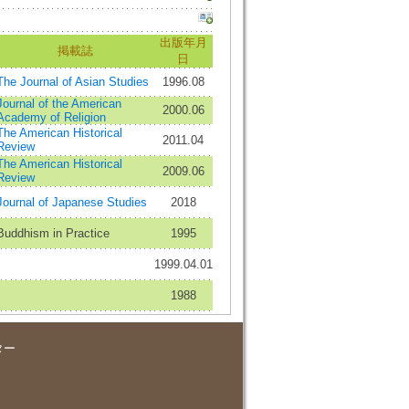
出版年月
掲載誌
日
The Journal of Asian Studies
1996.08
Journal of the American
2000.06
Academy of Religion
The American Historical
2011.04
Review
The American Historical
2009.06
Review
Journal of Japanese Studies
2018
Buddhism in Practice
1995
1999.04.01
1988
ター