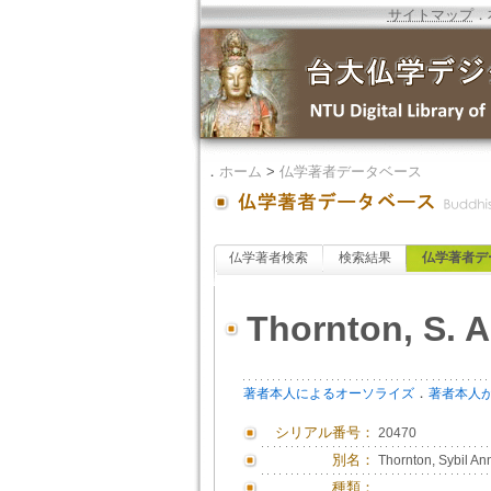
サイトマップ
．
．
ホーム
>
仏学著者データベース
仏学著者検索
検索結果
仏学著者デ
Thornton, S. A
．
著者本人によるオーソライズ
著者本人
シリアル番号：
20470
別名：
Thornton, Sybil A
種類：