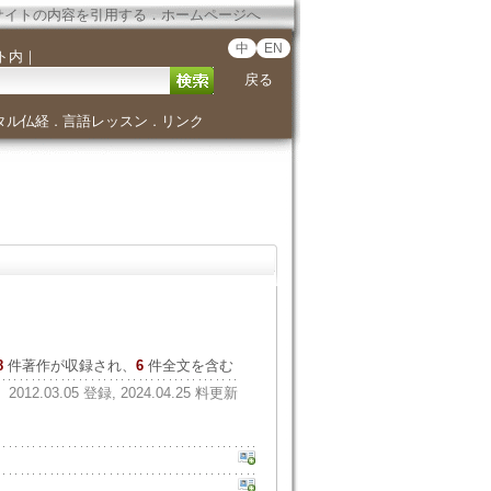
サイトの内容を引用する
．
ホームページへ
中
EN
ト内
｜
戻る
タル仏経
言語レッスン
リンク
．
．
8
件著作が収録され、
6
件全文を含む
2012.03.05 登録, 2024.04.25 料更新