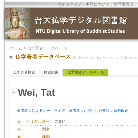
サイトマップ
．
本館について
．
諮問委員会
．
．
ホーム
>
仏学著者データベース
仏学著者検索
検索結果
仏学著者データベース
Wei, Tat
．
．
著者本人によるオーソライズ
著者本人が提供した書目
資料改正
シリアル番号：
21914
別名：
種類：