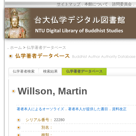
サイトマップ
．
本館について
．
諮問委員会
．
．
ホーム
>
仏学著者データベース
仏学著者検索
検索結果
仏学著者データベース
Willson, Martin
．
．
著者本人によるオーソライズ
著者本人が提供した書目
資料改正
シリアル番号：
22280
別名：
種類：