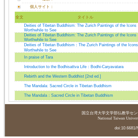
個人サイト：
全文
タイトル
Deities of Tibetan Buddhism: The Zurich Paintings of the Icons
Worthwhile to See
Deities of Tibetan Buddhism: The Zurich Paintings of the Icons
Worthwhile to See
Deities of Tibetan Buddhism：The Zurich Paintings of the Icons
Worthwhile to See
In praise of Tara
Introduction to the Bodhisattva Life：Bodhi-Caryavatara
Rebirth and the Western Buddhist [2nd ed.]
The Mandala: Sacred Circle in Tibetan Buddhism
The Mandala：Sacred Circle in Tibetan Buddhism
国立台湾大学
文学部仏教学セン
National Taiwan Universi
doi:10.6681