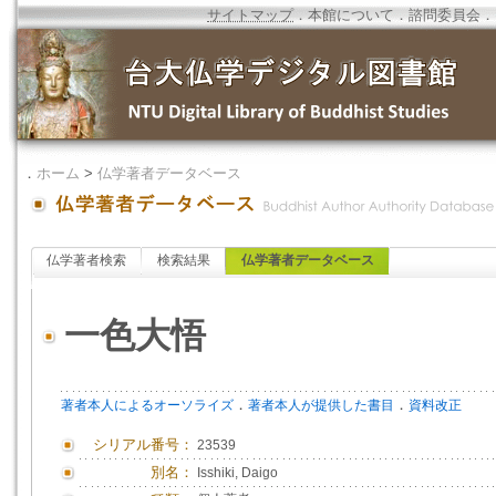
サイトマップ
．
本館について
．
諮問委員会
．
．
ホーム
>
仏学著者データベース
仏学著者検索
検索結果
仏学著者データベース
一色大悟
．
．
著者本人によるオーソライズ
著者本人が提供した書目
資料改正
シリアル番号：
23539
別名：
Isshiki, Daigo