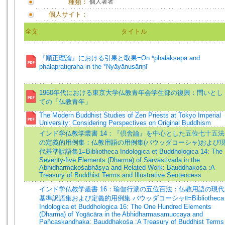
種類：
個人著者
個人サイト：
全文
タイトル
『順正理論』における引果と取果=On *phalākṣepa and
phalapratigraha in the *Nyāyānusāriṇī
1960年代における東京大学仏教青年会学生部の復興：問いとし
ての「仏教青年」
The Modern Buddhist Studies of Zen Priests at Tokyo Imperial
University: Considering Perspectives on Original Buddhism
インド学仏教学叢書 14：『倶舎論』を中心とした五位七十五法
の定義的用例集：仏教用語の用例集(バウッダコーシャ)および
代基準訳語集1=Bibliotheca Indologica et Buddhologica 14: The
Seventy-five Elements (Dharma) of Sarvāstivāda in the
Abhidharmakośabhāṣya and Related Work: Bauddhakośa :A
Treasury of Buddhist Terms and Illustrative Sentencess
インド学仏教学叢書 16：瑜伽行派の五位百法：仏教用語の現代
基準訳語集および定義的用例集 バウッダコーシャⅡ=Bibliotheca
Indologica et Buddhologica 16: The One Hundred Elements
(Dharma) of Yogācāra in the Abhidharmasamuccaya and
Pañcaskandhaka: Bauddhakośa :A Treasury of Buddhist Terms