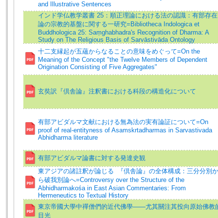
and Illustrative Sentences
インド学仏教学叢書 25：順正理論における法の認識：有部存在
論の宗教的基盤に関する一研究=Bibliotheca Indologica et
Buddhologica 25: Saṃghabhadra's Recognition of Dharma: A
Study on The Religious Basis of Sarvāstivāda Ontology
十二支縁起が五蘊からなることの意味をめぐって=On the
Meaning of the Concept "the Twelve Members of Dependent
Origination Consisting of Five Aggregates"
玄奘訳『倶舎論』注釈書における科段の構造化について
有部アビダルマ文献における無為法の実有論証について=On
proof of real-entityness of Asamskrtadharmas in Sarvastivada
Abhidharma literature
有部アビダルマ論書に対する発達史観
東アジアの諸註釈が論じる 『倶舎論』の全体構成：三分分別
ら破我別論へ=Controversy over the Structure of the
Abhidharmakośa in East Asian Commentaries: From
Hermeneutics to Textual History
東京帝國大學中禪僧們的近代佛學——尤其關注其投向原始佛教
目光