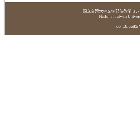
国立台湾大学
文学部仏教学セン
National Taiwan Universi
doi:10.6681