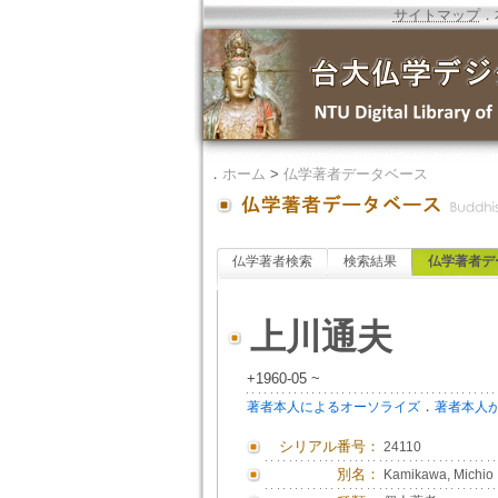
サイトマップ
．
．
ホーム
>
仏学著者データベース
仏学著者検索
検索結果
仏学著者デ
上川通夫
+1960-05 ~
．
著者本人によるオーソライズ
著者本人
シリアル番号：
24110
別名：
Kamikawa, Michio