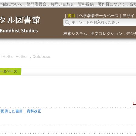
本館について
．
諮問委員会
．
お問い合わせ
．
資料提供
．
著作権について
．
当
｜
書目
｜
仏学著者データベース
｜
当サイ
検索システム
全文コレクション
デジ
．
．
ータベース
1
．
が提供した書目
資料改正