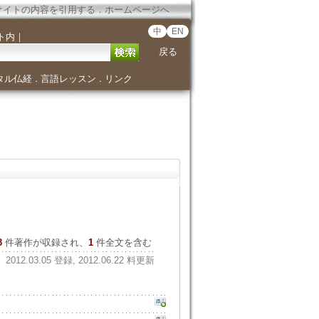
サイトの内容を引用する
．
ホームページへ
中
EN
ト内
｜
戻る
タル仏経
言語レッスン
リンク
．
．
3
件著作が収録され、
1
件全文を含む
2012.03.05 登録, 2012.06.22 料更新