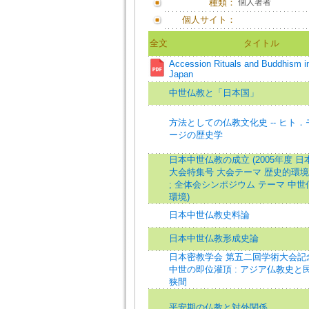
種類：
個人著者
個人サイト：
全文
タイトル
Accession Rituals and Buddhism i
Japan
中世仏教と「日本国」
方法としての仏教文化史 -- ヒト
ージの歴史学
日本中世仏教の成立 (2005年度 
大会特集号 大会テーマ 歴史的環
; 全体会シンポジウム テーマ 中
環境)
日本中世仏教史料論
日本中世仏教形成史論
日本密教学会 第五二回学術大会記
中世の即位灌頂 : アジア仏教史と
狭間
平安期の仏教と対外関係