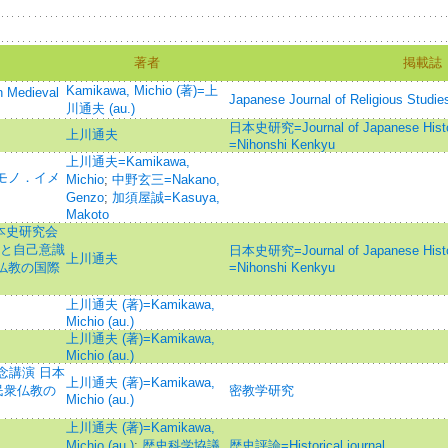
著者
掲載誌
Kamikawa, Michio (著)=上
n Medieval
Japanese Journal of Religious Studie
川通夫 (au.)
日本史研究=Journal of Japanese 
上川通夫
=Nihonshi Kenkyu
上川通夫=Kamikawa,
．モノ．イメ
Michio
;
中野玄三=Nakano,
Genzo
;
加須屋誠=Kasuya,
Makoto
日本史研究会
境と自己意識
日本史研究=Journal of Japanese 
上川通夫
世仏教の国際
=Nihonshi Kenkyu
上川通夫 (著)=Kamikawa,
Michio (au.)
上川通夫 (著)=Kamikawa,
Michio (au.)
念講演 日本
上川通夫 (著)=Kamikawa,
民衆仏教の
密教学研究
Michio (au.)
上川通夫 (著)=Kamikawa,
Michio (au.)
;
歴史科学協議
歴史評論=Historical journal