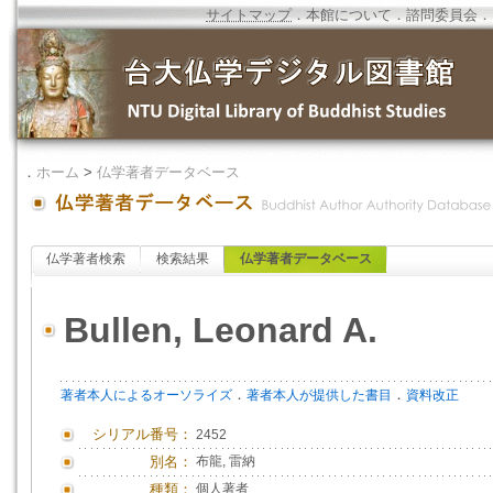
サイトマップ
．
本館について
．
諮問委員会
．
．
ホーム
>
仏学著者データベース
仏学著者検索
検索結果
仏学著者データベース
Bullen, Leonard A.
．
．
著者本人によるオーソライズ
著者本人が提供した書目
資料改正
シリアル番号：
2452
別名：
布龍, 雷納
種類：
個人著者