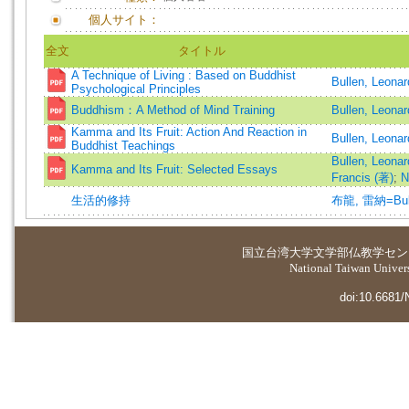
個人サイト：
全文
タイトル
A Technique of Living : Based on Buddhist
Bullen, Leonar
Psychological Principles
Buddhism：A Method of Mind Training
Bullen, Leonar
Kamma and Its Fruit: Action And Reaction in
Bullen, Leonar
Buddhist Teachings
Bullen, Leonar
Kamma and Its Fruit: Selected Essays
Francis (著)
;
N
生活的修持
布龍, 雷納=Bulle
国立台湾大学
文学部仏教学セン
National Taiwan Universi
doi:10.6681