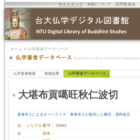
サイトマップ
．
本館について
．
諮問委員会
．
．
ホーム
>
仏学著者データベース
仏学著者検索
検索結果
仏学著者データベース
大堪布貢噶旺秋仁波切
．
．
著者本人によるオーソライズ
著者本人が提供した書目
資料改正
シリアル番号：
25062
別名：