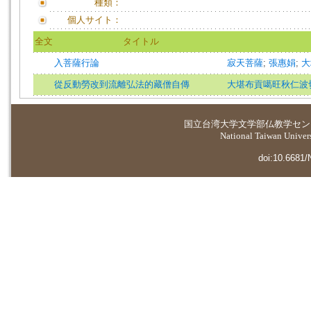
種類：
個人サイト：
全文
タイトル
入菩薩行論
寂天菩薩
;
張惠娟
;
大
從反動勞改到流離弘法的藏僧自傳
大堪布貢噶旺秋仁波
国立台湾大学
文学部仏教学セン
National Taiwan Universi
doi:10.6681