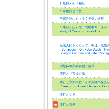
月輪觀と中世和歌
平家物語と仏教
平家物語における文覚像の造形
平康頼伝記研究 : 鹿屋事件・帰洛
study of Yasuyori Taira's Life
弘法大師をめぐって：教理・伝道
=Symposium On Kobo Daishi: The 
Shingon Doctrine and Later Propaga
回想仏教文学会創立前夜
西行と『菩提心論』
西行と六大の歌：その典拠の発見=Saig
Poem of Six Great Elements: Findi
西行と文覚
西行と自然