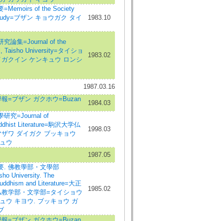
oirs of the Society
an Study=ブザン キョウガク タイ
1983.10
集=Journal of the
l, Taisho University=タイショ
1983.02
イガクイン ケンキュウ ロンシ
1987.03.16
報=ブザン ガクホウ=Buzan
1984.03
=Journal of
uddhist Literature=駒沢大学仏
1998.03
ザワ ダイガク ブッキョウ
キュウ
1987.05
. 佛教學部・文學部
sho University. The
Buddhism and Literature=大正
1985.02
仏教学部・文学部=タイショウ
ュウ キヨウ. ブッキョウ ガ
ブ
報=ブザン ガクホウ=Buzan