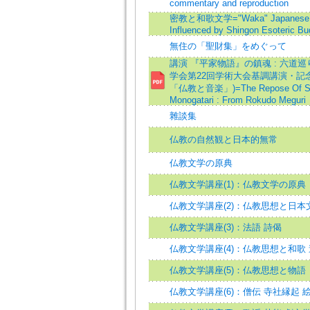
commentary and reproduction
密教と和歌文学="Waka" Japanese 
Influenced by Shingon Esoteric B
無住の「聖財集」をめぐって
講演 『平家物語』の鎮魂 : 六道巡
学会第22回学術大会基調講演・記
「仏教と音楽」)=The Repose Of Soul
Monogatari : From Rokudo Meguri
雜談集
仏教の自然観と日本的無常
仏教文学の原典
仏教文学講座(1)：仏教文学の原典
仏教文学講座(2)：仏教思想と日本
仏教文学講座(3)：法語 詩偈
仏教文学講座(4)：仏教思想と和歌 
仏教文学講座(5)：仏教思想と物語 
仏教文学講座(6)：僧伝 寺社縁起 