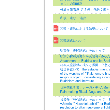
まし」の新解釈
佛教文學講座 第 2 卷：佛教文學
和歌・連歌・俳諧
和歌・連歌における法樂について
和歌講式について
明賢作『誓願講式』をめぐって
明恵の釈尊思慕とその背景=Myoe'
Attachment to Buddha and its Bac
柿本人麿影供の成立と展開 : 仏教
視点を置いて=The establishment an
of the worship of ""Kakinomoto-hit
religious object : considering a co
Buddhism and literature
祈雨儀礼覚書：ナーガと夢=A Memor
Rain-making Ritual: Nāga and Dre
貞慶作『発心講式』をめぐって --
=Jokei's ""Hosshinkoshiki"" or Budd
resolution to attain supreme enligh