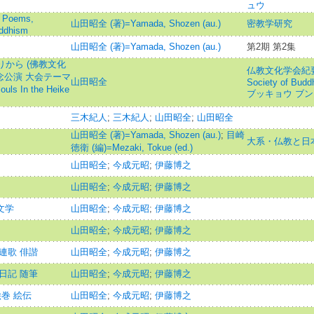
ュウ
Poems,
山田昭全 (著)=Yamada, Shozen (au.)
密教学研究
uddhism
山田昭全 (著)=Yamada, Shozen (au.)
第2期 第2集
りから (佛教文化
仏教文化学会紀要=Jo
念公演 大会テーマ
山田昭全
Society of Budd
s In the Heike
ブッキョウ ブン
三木紀人
;
三木紀人
;
山田昭全
;
山田昭全
山田昭全 (著)=Yamada, Shozen (au.)
;
目崎
大系・仏教と日
徳衛 (編)=Mezaki, Tokue (ed.)
山田昭全
;
今成元昭
;
伊藤博之
山田昭全
;
今成元昭
;
伊藤博之
文学
山田昭全
;
今成元昭
;
伊藤博之
山田昭全
;
今成元昭
;
伊藤博之
連歌 俳諧
山田昭全
;
今成元昭
;
伊藤博之
日記 随筆
山田昭全
;
今成元昭
;
伊藤博之
絵巻 絵伝
山田昭全
;
今成元昭
;
伊藤博之