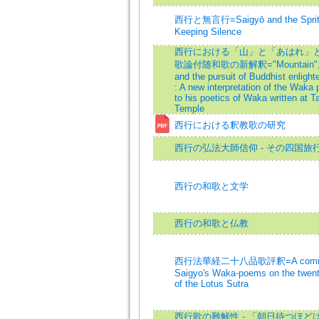
西行と無言行=Saigyō and the Spritua
Keeping Silence
西行における「山」と「あはれ」と仏
歌論付随和歌の新解釈="Mountain","Aw
and the pursuit of Buddhist enligh
: A new interpretation of the Wak
to his poetics of Waka written at T
Temple
西行における釈教歌の研究
西行の弘法大師信仰 - その四国旅
西行の和歌と文学
西行の和歌と仏教
西行法華経二十八品歌評釈=A commen
Saigyo's Waka-poems on the twent
of the Lotus Sutra
西行歌の難解性 - 「朝日待つほど