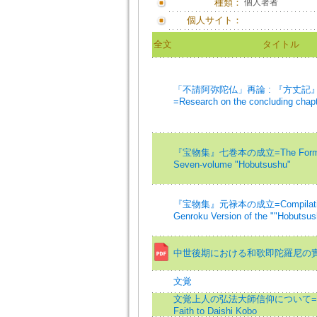
種類：
個人著者
個人サイト：
全文
タイトル
「不請阿弥陀仏」再論 : 『方丈記
=Research on the concluding chapt
『宝物集』七巻本の成立=The Formati
Seven-volume "Hobutsushu"
『宝物集』元禄本の成立=Compilation
Genroku Version of the ""Hobutsus
中世後期における和歌即陀羅尼の
文覚
文覚上人の弘法大師信仰について=On 
Faith to Daishi Kobo