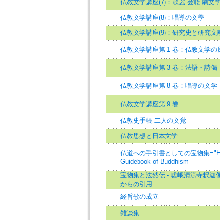
仏教文学講座(7)：歌謡 芸能 劇文
仏教文学講座(8)：唱導の文學
仏教文学講座(9)：研究史と研究文
仏教文学講座第 1 卷：仏教文学の
仏教文学講座第 3 卷：法語・詩偈
仏教文学講座第 8 卷：唱導の文学
仏教文学講座第 9 卷
仏教史手帳 二人の文覚
仏教思想と日本文学
仏道への手引書としての宝物集="Hobut
Guidebook of Buddhism
宝物集と法然伝 - 嵯峨清涼寺釈迦
からの引用
経旨歌の成立
雑談集