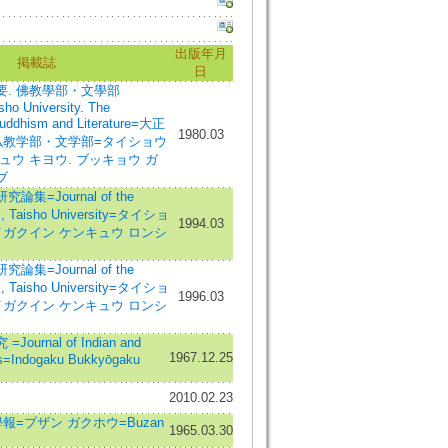
出版年月
掲載誌
日
. 佛教學部・文學部
sho University. The
Buddhism and Literature=大正
1980.03
仏教学部・文学部=タイショウ
ュウ キヨウ. ブッキョウ ガ
ブ
集=Journal of the
l, Taisho University=タイショ
1994.03
イガクイン ケンキュウ ロンシ
集=Journal of the
l, Taisho University=タイショ
1996.03
イガクイン ケンキュウ ロンシ
urnal of Indian and
1967.12.25
es=Indogaku Bukkyōgaku
2010.02.23
報=ブザン ガクホウ=Buzan
1965.03.30