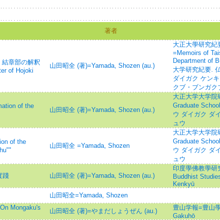
著者
大正大學研究紀要
=Memoirs of Tai
Department of 
』結章部の解釈
山田昭全 (著)=Yamada, Shozen (au.)
大学研究紀要. 
er of Hojoki
ダイガク ケンキ
クブ・ブンガク
大正大学大学院研究論
Graduate Schoo
on of the
山田昭全 (著)=Yamada, Shozen (au.)
ウ ダイガク ダ
ュウ
大正大学大学院研究論
Graduate Schoo
 of the
山田昭全 =Yamada, Shozen
hu""
ウ ダイガク ダ
ュウ
印度學佛教學研究 =Jo
實踐
山田昭全 (著)=Yamada, Shozen (au.)
Buddhist Studi
Kenkyū
山田昭全=Yamada, Shozen
Mongaku's
豊山学報=豊山學
山田昭全 (著)=やまだしょうぜん (au.)
Gakuhō