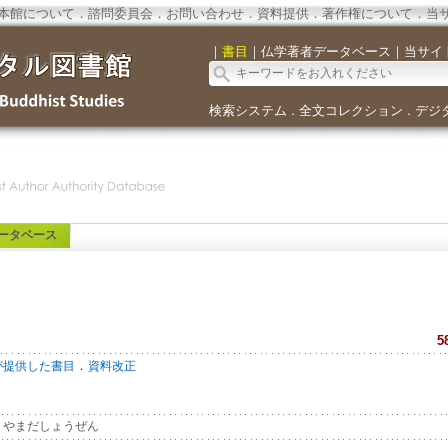
本館について
．
諮問委員会
．
お問い合わせ
．
資料提供
．
著作権について
．
当
｜
書目
｜
仏学著者データベース
｜
当サイ
検索システム
全文コレクション
デジ
．
．
ータベース
5
．
が提供した書目
資料改正
やまだしょうぜん