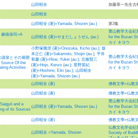
山田昭全
加藤章一先生古
山田昭全
山田昭全 (著)=Yamada, Shozen (au.)
第3集
豊山教学大会紀要=Mem
・麻殖保司=A
山田昭全 (著)=やまだしょうぜん (au.)
for the Buz
カイ キヨウ
小野塚幾澄 (著)=Onozuka, Kicho (au.)
;
坂
本正仁 (著)=Sakamoto, Shojin (au.)
;
平井
豊山教学大会紀要=Mem
の源泉とその展開
宥慶 (著)=Hirai, Yukei (au.)
;
北條賢三
for the Buz
Source Of the
(著)=Hojo, Kenzo (au.)
;
星野英紀
ting Activities
カイ キヨウ
(著)=Hoshino, Eiki (au.)
;
山田昭全
(著)=Yamada, Shozen (au.)
山田昭全 (著)
佛教文學=仏教文
山田昭全 (著)
佛教文學=仏教文
豊山教学大会紀要=Mem
yō and a
山田昭全 (著)=Yamada, Shozen (au.)
for the Buz
ng of its Sources
カイ キヨウ
山田昭全 (著)
佛教文學=仏教文
仏教文化学会紀要=Jo
山田昭全 =Yamada, Shozen
Society of Budd
ブッキョウ ブン