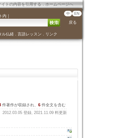
サイトの内容を引用する
．
ホームページへ
中
EN
ト内
｜
戻る
タル仏経
言語レッスン
リンク
．
．
8
件著作が収録され、
6
件全文を含む
2012.03.05 登録, 2021.11.09 料更新