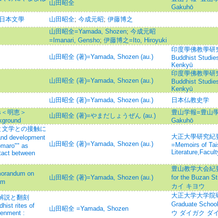
山田昭全
Gakuhō
と日本文學
山田昭全
;
今成元昭
;
伊藤博之
山田昭全=Yamada, Shozen
;
今成元昭
=Imanari, Gensho
;
伊藤博之=Ito, Hiroyuki
印度學佛教學研究 =Jo
山田昭全 (著)=Yamada, Shozen (au.)
Buddhist Studi
Kenkyū
印度學佛教學研究 =Jo
山田昭全 (著)=Yamada, Shozen (au.)
Buddhist Studi
Kenkyū
山田昭全 (著)=Yamada, Shozen (au.)
日本仏教史学
s＜明恵＞
豊山学報=豊山學
山田昭全 (著)=やまだしょうぜん (au.)
kground
Gakuhō
と文学との接触に
大正大學研究紀要
d development
山田昭全 (著)=Yamada, Shozen (au.)
=Memoirs of Tais
omaro"" as
Literature,Facul
ntact between
豊山教学大会紀要=Mem
andum on
山田昭全 (著)=Yamada, Shozen (au.)
for the Buz
am
カイ キヨウ
大正大学大学院研究論
 解説と翻刻
Graduate Schoo
hist rites of
山田昭全 =Yamada, Shozen
tenment :
ウ ダイガク ダ