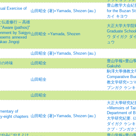
豊山教学大会紀要=Mem
l Exercise of
山田昭全 (著)=Yamada, Shozen (au.)
for the Buz
カイ キヨウ
道修行 -- 高雄
大正大学大学院研究論
are (pathos)"
Graduate Schoo
tenment by Saigyo
山田昭全 =Yamada, Shozen
ウ ダイガク ダ
a poems annexed
akao Jingoji
ュウ
山田昭全 (著)=Yamada, Shozen (au.)
豊山学報=豊山學
行の吟味
山田昭全
Gakuhō
駒澤大學佛教文學研究
Comparative B
山田昭全
教文学研究=コマ
ブンガク ケン
山田昭全
大正大學研究紀要
=Memoirs of Tai
tary of
Department of 
山田昭全 (著)=Yamada, Shozen (au.)
y-eight chapters
大学研究紀要. 
ダイガク ケンキ
クブ・ブンガク
はやみにやまよは
豊山学報=豊山學