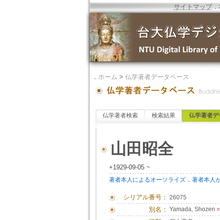
サイトマップ
．
．
ホーム
>
仏学著者データベース
仏学著者検索
検索結果
仏学著者デ
山田昭全
+1929-09-05 ~
．
著者本人によるオーソライズ
著者本人
シリアル番号：
26075
別名：
Yamada, Shozen
=