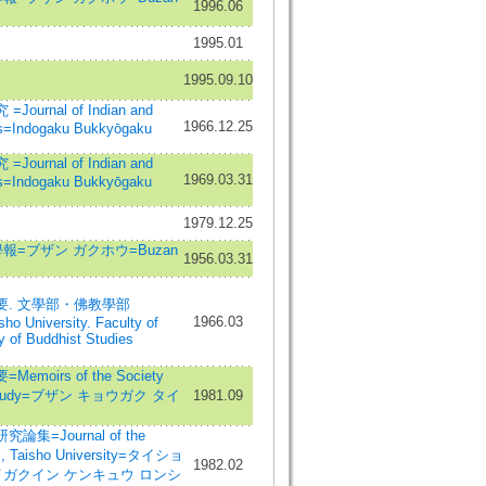
1996.06
1995.01
1995.09.10
urnal of Indian and
1966.12.25
es=Indogaku Bukkyōgaku
urnal of Indian and
1969.03.31
es=Indogaku Bukkyōgaku
1979.12.25
報=ブザン ガクホウ=Buzan
1956.03.31
. 文學部・佛教學部
1966.03
ho University. Faculty of
ty of Buddhist Studies
oirs of the Society
an Study=ブザン キョウガク タイ
1981.09
集=Journal of the
l, Taisho University=タイショ
1982.02
イガクイン ケンキュウ ロンシ