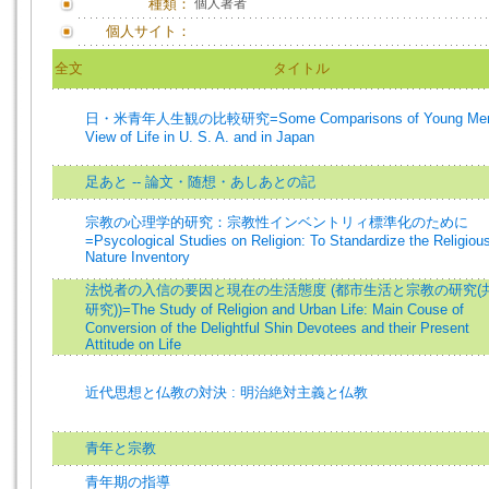
種類：
個人著者
個人サイト：
全文
タイトル
日・米青年人生観の比較研究=Some Comparisons of Young Men
View of Life in U. S. A. and in Japan
足あと -- 論文・随想・あしあとの記
宗教の心理学的研究：宗教性インベントリィ標準化のために
=Psycological Studies on Religion: To Standardize the Religiou
Nature Inventory
法悦者の入信の要因と現在の生活態度 (都市生活と宗教の研究(
研究))=The Study of Religion and Urban Life: Main Couse of
Conversion of the Delightful Shin Devotees and their Present
Attitude on Life
近代思想と仏教の対決 : 明治絶対主義と仏教
青年と宗教
青年期の指導