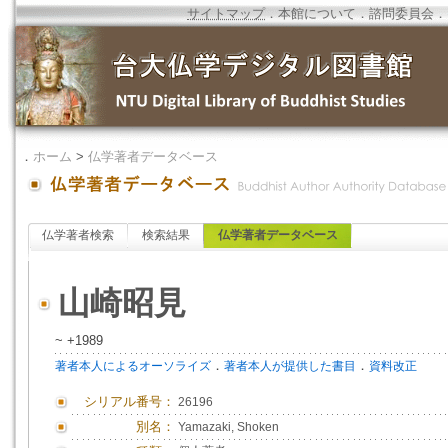
サイトマップ
．
本館について
．
諮問委員会
．
．
ホーム
>
仏学著者データベース
仏学著者検索
検索結果
仏学著者データベース
山崎昭見
~ +1989
．
．
著者本人によるオーソライズ
著者本人が提供した書目
資料改正
シリアル番号：
26196
別名：
Yamazaki, Shoken