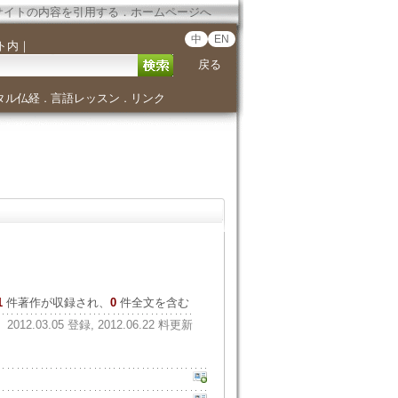
サイトの内容を引用する
．
ホームページへ
中
EN
ト内
｜
戻る
タル仏経
言語レッスン
リンク
．
．
1
件著作が収録され、
0
件全文を含む
2012.03.05 登録, 2012.06.22 料更新