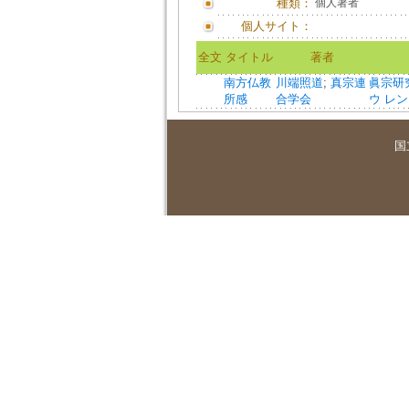
種類：
個人著者
個人サイト：
全文
タイトル
著者
南方仏教
川端照道
;
真宗連
眞宗研究 
所感
合学会
ウ レ
国