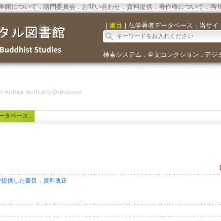
本館について
．
諮問委員会
．
お問い合わせ
．
資料提供
．
著作権について
．
当
｜
書目
｜
仏学著者データベース
｜
当サイ
検索システム
全文コレクション
デジ
．
．
ータベース
．
が提供した書目
資料改正