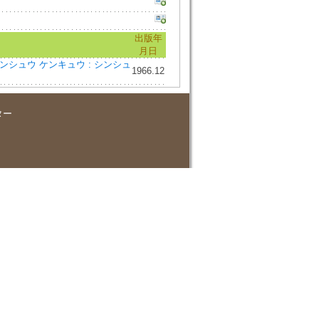
出版年
月日
shu=シンシュウ ケンキュウ : シンシュ
1966.12
ター