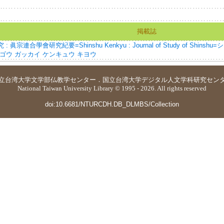
掲載誌
: 眞宗連合學會研究紀要=Shinshu Kenkyu : Journal of Study of Shin
ンゴウ ガッカイ ケンキュウ キヨウ
立台湾大学
文学部仏教学センター
．
国立台湾大学デジタル人文学科研究セン
National Taiwan University Library © 1995 - 2026. All rights reserved
doi:10.6681/NTURCDH.DB_DLMBS/Collection