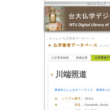
サイトマップ
．
．
ホーム
>
仏学著者データベース
仏学著者検索
検索結果
仏学著者デ
川端照道
．
著者本人によるオーソライズ
著者本人
シリアル番号：
26414
別名：
Kawabata, Shodo