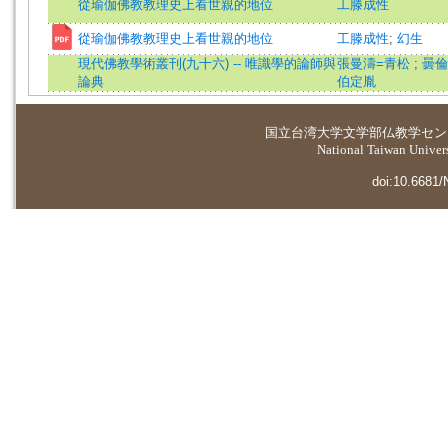
從瑜伽佛教教理史上看世親的地位
工滕成性
從瑜伽佛教教理史上看世親的地位
工滕成性
;
幻生
現代佛教學術叢刊(九十六) -- 唯識學的論師與
張曼濤=青松
;
曇
論典
伯定胤
国立台湾大学
文学部仏教学セン
National Taiwan Universi
doi:10.6681