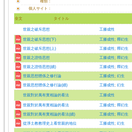
種類：
個人サイト：
全文
タイトル
世親之破斥思想
工滕成性
世親之破斥思想(下)
工滕成性
;
釋幻生
世親之破斥思想(上)
工滕成性
;
釋幻生
世親之證悟思想
工滕成性
;
釋幻生
世親之證悟思想(續)
工滕成性
;
釋幻生
世親思想體係之修行論
工滕成性
;
幻生
世親思想體係之修行論(續)
工滕成性
;
幻生
世親對於萬有實相論的看法
工滕成性
世親對於萬有實相論的看法
工滕成性
;
釋幻生
世親對於萬有實相論的看法(續)
工滕成性
;
釋幻生
從淨土教教理史上看世親的地位
工滕成性
;
幻生