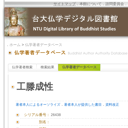
サイトマップ
．
本館について
．
諮問委員会
．
．
ホーム
>
仏学著者データベース
仏学著者検索
検索結果
仏学著者データベース
工滕成性
．
．
著者本人によるオーソライズ
著者本人が提供した書目
資料改正
シリアル番号：
26438
別名：