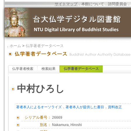
サイトマップ
．
本館について
．
諮問委員会
．
．
ホーム
>
仏学著者データベース
仏学著者検索
検索結果
仏学著者データベース
中村ひろし
．
．
著者本人によるオーソライズ
著者本人が提供した書目
資料改正
シリアル番号：
26669
別名：
Nakamura, Hiroshi