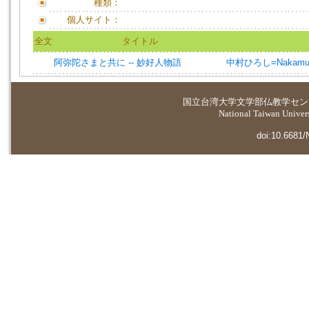
種類：
個人サイト：
全文
タイトル
阿弥陀さまと共に -- 妙好人物語
中村ひろし=Nakamura,
国立台湾大学
文学部仏教学セン
National Taiwan Universi
doi:10.6681