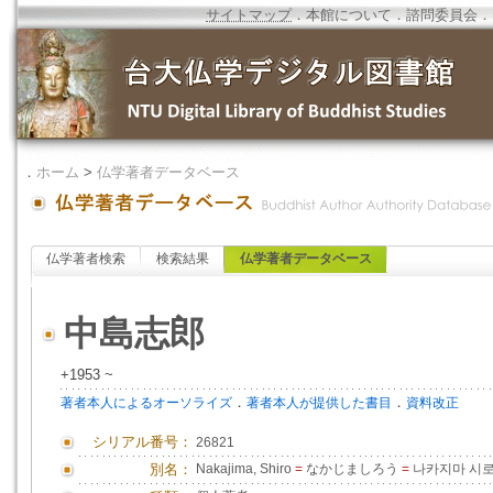
サイトマップ
．
本館について
．
諮問委員会
．
．
ホーム
>
仏学著者データベース
仏学著者検索
検索結果
仏学著者データベース
中島志郎
+1953 ~
．
．
著者本人によるオーソライズ
著者本人が提供した書目
資料改正
シリアル番号：
26821
別名：
Nakajima, Shiro
=
なかじましろう
=
나카지마 시