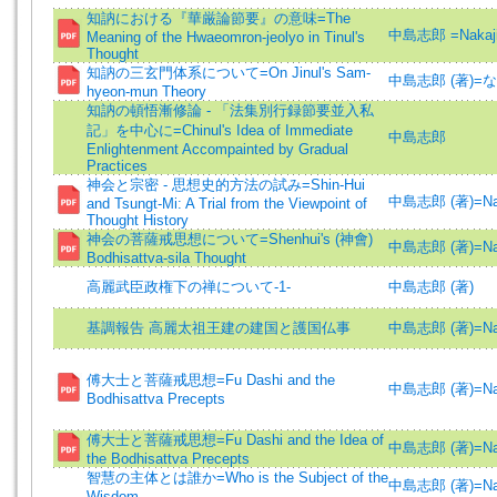
知訥における『華厳論節要』の意味=The
中島志郎 =Nakajim
Meaning of the Hwaeomron-jeolyo in Tinul's
Thought
知訥の三玄門体系について=On Jinul's Sam-
中島志郎 (著)=な
hyeon-mun Theory
知訥の頓悟漸修論 - 「法集別行録節要並入私
記」を中心に=Chinul's Idea of Immediate
中島志郎
Enlightenment Accompainted by Gradual
Practices
神会と宗密 - 思想史的方法の試み=Shin-Hui
中島志郎 (著)=Nakaj
and Tsungt-Mi: A Trial from the Viewpoint of
Thought History
神会の菩薩戒思想について=Shenhui's (神會)
中島志郎 (著)=Nakaj
Bodhisattva-sila Thought
高麗武臣政権下の禅について-1-
中島志郎 (著)
基調報告 高麗太祖王建の建国と護国仏事
中島志郎 (著)=Nakaj
傅大士と菩薩戒思想=Fu Dashi and the
中島志郎 (著)=Nakaj
Bodhisattva Precepts
傅大士と菩薩戒思想=Fu Dashi and the Idea of
中島志郎 (著)=Nakaj
the Bodhisattva Precepts
智慧の主体とは誰か=Who is the Subject of the
中島志郎 (著)=Nakaj
Wisdom