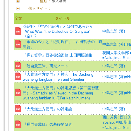
種類：
個人著者
個人サイト：
全文
タイトル
<論評> 「空の弁証法」とは何であったか
中島志郎 (著)
=What Was "the Dialectics Of Sunyata"
《空》?
「永遠の今」と「絶対現在」 - 西田哲学の「時
中島志郎 (著)=Nakaj
間論」
花園大学文学部 (
「禅と哲学」西谷啓治監修 上田閑照編集
=Nakajima, Shir
「随自意三昧」研究ノート
中島志郎 (著)
『大乗無生方便門』と神会=The Dacheng
中島志郎 (著)=Nakaj
wusheng fangbian men and Shenhui
『大乗無生方便門』の禅定思想（第二開智慧
中島志郎 (著)=Nakaj
門）=Samadhi as Viewed in the Dacheng
wusheng fanbian lu (Di’er kaizhihuimen)
『大乗無生方便門』の禅定論
中島志郎 (著)
西口芳男
;
西口芳男
Yoshio
;
柳田聖
『禪門寶藏録』の基礎的研究
=Nakajima, Shir