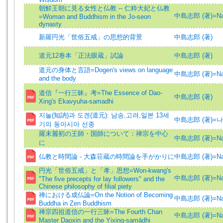
朝鮮王朝に見る女性と仏教 -- 仁粋大妃と仏教
中島志郎 (著)=Nakaj
=Woman and Buddhism in the Jo-seon
dynasty
新羅円光「世俗五戒」の思想的背景
中島志郎 (著)
道元12巻本「正法眼蔵」試論
中島志郎 (著)
道元の身体と言語=Dogen's views on language
中島志郎 (著)=Nakaj
and the body
道信『一行三昧』考=The Essence of Dao-
中島志郎 (著)
Xing's Ekavyuha-samadhi
지눌(知訥)과 도겐(道元): 남송,고려,일본 13세
中島志郎 (著)=나
기의 동아시아 선종
羅末麗初の王師・国師について：禅宗を中心
中島志郎 (著)=Nakaj
に
仏教と時間論 - 大森荘蔵の時間論を手がかりに
中島志郎 (著)=Nakaj
円光「世俗五戒」と「孝」思想=Won-kwang's
中島志郎 (著)=Nakaj
"The five precepts for lay followers" and the
Chinese philosophy of filial piety
禅における成仏論=On the Notion of Becoming
中島志郎 (著)=Nakaj
Buddha in Zen Buddhism
禅宗四祖道信の一行三昧=The Fourth Chan
中島志郎 (著)=Nakaj
Master Daoxin and the Yixing-samādhi