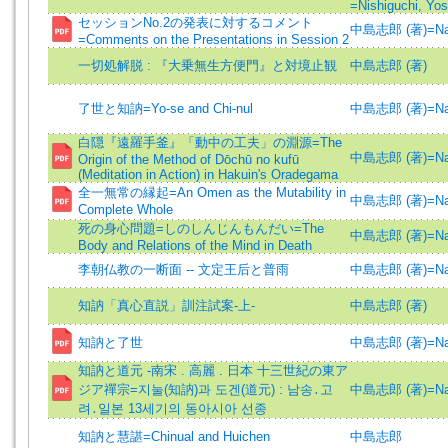
=Nishiguchi, Yos
セッションNo.2の発表に対するコメント
中島志郎 (著)=Nakaj
=Comments on the Presentations in Session 2
一切処解脱 : 『大乗無生方便門』と対境止観
中島志郎 (著)
了世と知訥=Yo-se and Chi-nul
中島志郎 (著)=Nakaj
白隠『遠羅手釜』「動中の工夫」の淵源=The
中島志郎 (著)=Nakaj
Origin of the Method of Dōchū no kufū
(Meditation in Action) in Hakuin's Oradegama
全一無常の縁起=An Omen as the Mutability in
中島志郎 (著)=Nakaj
Complete Whole
死の身心問題=しのしんじんもんだい=The
中島志郎 (著)=Nakaj
Body and Relations of the Mind in Death
李朝仏教の一断面 -- 文定王后と普雨
中島志郎 (著)=Nakaj
知訥「真心直説」訓注試案-上-
中島志郎 (著)
知訥と了世
中島志郎 (著)=Nakaj
知訥と道元 -南宋 . 高麗 . 日本 十三世紀の東ア
ジア禪宗=지눌(知訥)과 도겐(道元) : 남송․고
中島志郎 (著)=Nakaj
려․일본 13세기의 동아시아 선종
知訥と慧諶=Chinual and Huichen
中島志郎