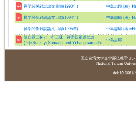
禅学関係雑誌論文目録(1993年)
中島志郎 (編)=Nakaj
禅学関係雑誌論文目録(1994年)
中島志郎 (著)=Nakaj
禅学関係雑誌論文目録(1995年)
中島志郎 (著)=Nakaj
随自意三昧と一行三昧 : 禅宗四祖道信論
中島志郎
(上)=Sui-zi-yi-Samadhi and Yi-hang-samadhi
国立台湾大学
文学部仏教学セン
National Taiwan Universi
doi:10.6681