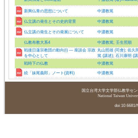
新興仏青の思想について
中濃教篤
仏立講の発生とその史的背景
中濃教篤
仏立講の発生とその発展について
中濃教篤
仏教布教大系4
中濃教篤
;
壬生照順
戦後日蓮宗教団の動向(Ⅰ) — 座談会 宗政
丸山照雄 (司會)
;
佐久間
を中心として
篤 (講述)
;
石川康明 (講
戦時下の仏教
中濃教篤
続「妹尾義郎」ノート(資料)
中濃教篤
国立台湾大学
文学部仏教学セン
National Taiwan Universi
doi:10.6681