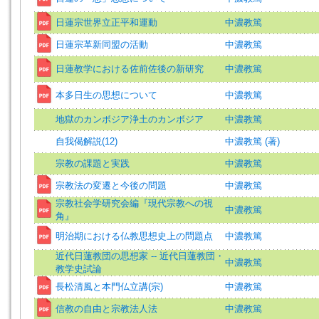
日蓮宗世界立正平和運動
中濃教篤
日蓮宗革新同盟の活動
中濃教篤
日蓮教学における佐前佐後の新研究
中濃教篤
本多日生の思想について
中濃教篤
地獄のカンボジア浄土のカンボジア
中濃教篤
自我偈解説(12)
中濃教篤 (著)
宗教の課題と実践
中濃教篤
宗教法の変遷と今後の問題
中濃教篤
宗教社会学研究会編『現代宗教への視
中濃教篤
角』
明治期における仏教思想史上の問題点
中濃教篤
近代日蓮教団の思想家 -- 近代日蓮教団・
中濃教篤
教学史試論
長松清風と本門仏立講(宗)
中濃教篤
信教の自由と宗教法人法
中濃教篤