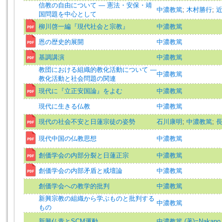
信教の自由について — 憲法・安保・靖
中濃教篤
;
木村勝行
;
国問題を中心として
柳川啓一編『現代社会と宗教』
中濃教篤
恩の歴史的展開
中濃教篤
基調講演
中濃教篤
教団における組織的教化活動について —
中濃教篤
教化活動と社会問題の関連
現代に『立正安国論』をよむ
中濃教篤
現代に生きる仏教
中濃教篤
現代の社会不安と日蓮宗徒の姿勢
石川康明
;
中濃教篤
;
現代中国の仏教思想
中濃教篤
創価学会の内部分裂と日蓮正宗
中濃教篤
創価学会の内部矛盾と戒壇論
中濃教篤
創価学会への教学的批判
中濃教篤
新興宗教の組織から学ぶものと批判する
中濃教篤
もの
新興仏青とSCM運動
中濃教篤 (著)=Nakano, K