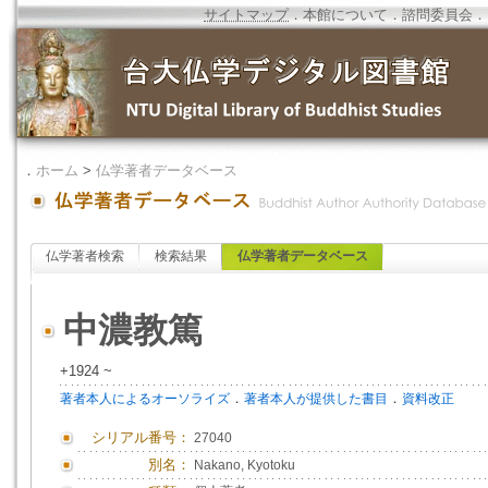
サイトマップ
．
本館について
．
諮問委員会
．
．
ホーム
>
仏学著者データベース
仏学著者検索
検索結果
仏学著者データベース
中濃教篤
+1924 ~
．
．
著者本人によるオーソライズ
著者本人が提供した書目
資料改正
シリアル番号：
27040
別名：
Nakano, Kyotoku