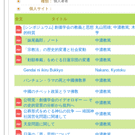
種類：
個人著者
個人サイト：
全文
タイトル
[シンポジュウム] 創価学会の教義と思想
丸山照雄
;
中濃教篤
;
的特質
亨
「妹尾義郎」ノート
中濃教篤
「宗教法」の歴史的変遷と社会変動
中濃教篤
「勅額奉戴」をめぐる日蓮宗団の変遷
中濃教篤
Gendai ni ikiru Bukkyo
Nakano, Kyotoku
パンチェン・ラマの死と中國佛敎界
中濃教篤
中國のチベット政策とラマ佛敎
中濃教篤
公明党・創価学会のイデオロギー — そ
中濃教篤
の史的背景の分析から批判へ
公葬形式をめぐる神仏の抗争 ── 靖国神
中濃教篤
社国営化問題に関連して
天皇問題に関して
中濃教篤
日蓮の「恩」思想について
中濃教篤