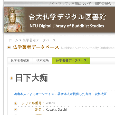
サイトマップ
．
本館について
．
諮問委員会
．
．
ホーム
>
仏学著者データベース
仏学著者検索
検索結果
仏学著者データベース
日下大痴
．
．
著者本人によるオーソライズ
著者本人が提供した書目
資料改正
シリアル番号：
28078
別名：
Kusaka, Daichi