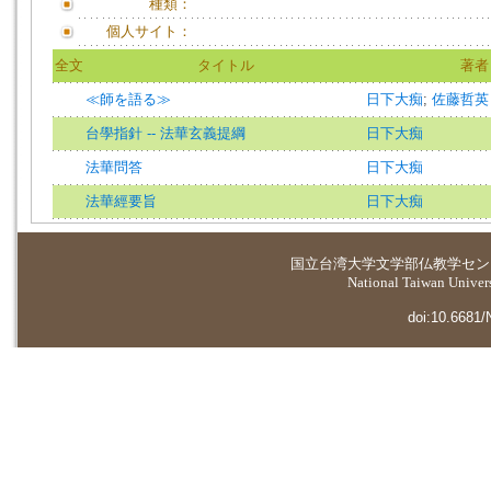
種類：
個人サイト：
全文
タイトル
著者
≪師を語る≫
日下大痴
;
佐藤哲英
台學指針 -- 法華玄義提綱
日下大痴
法華問答
日下大痴
法華經要旨
日下大痴
国立台湾大学
文学部仏教学セン
National Taiwan Universi
doi:10.6681