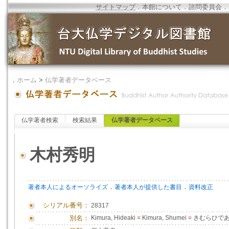
サイトマップ
．
本館について
．
諮問委員会
．
．
ホーム
>
仏学著者データベース
仏学著者検索
検索結果
仏学著者データベース
木村秀明
．
．
著者本人によるオーソライズ
著者本人が提供した書目
資料改正
シリアル番号：
28317
別名：
Kimura, Hideaki
=
Kimura, Shumei
=
きむらひで