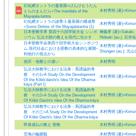
幻化網タントラの曼荼羅=げんけもうたん
木村秀明 (著)=Kimura, 
とらのまんだら=The mandala of the
Mayajala-tantra
幻化網タントラの諸尊-1-曼荼羅の構成尊
木村秀明 (著)=Kimura,
=Some Deities of the Mayajalatantra (1)
日本密教学界 第四十六回学術大会 シンポ
榊義孝 (著)=Sakaki, Y
ジウム 弘法大師の教えを現代に生かす
Hideaki (au.)
;
石井祐聖 
日本密教学会第四十回学術大会シンポジウ
木村秀明 (著)=Kimura, 
ム 現代社会における密教の具体的な展開--
Shungen (au.)
;
元山公寿
利他行の視点から
他宗・他教との違い
木村秀明
弘法大師教学における法身：系譜論的考
察 その1=A Study On the Development
木村秀明 (著)=Kimura,
Of the Kōbō-daishi's Idea Of the Dharma-
kāya (Part I)
弘法大師教学における法身：系譜論的考
木村秀明 (著)=Kimura,
察 その2=A Study On the Development
Of Kōbō Daishi's Idea Of the Dharma-kāya
弘法大師教学における法身：系譜論的考
木村秀明 (著)=Kimura,
察 その三=A Study On the Development
Of Kōbō Dashi's Idea Of the Dharma-kāya
即身成仏の教え 密教
木村秀明 (著)=Kimura, 
空海の輪廻観
木村秀明 (著)=Kimura, 