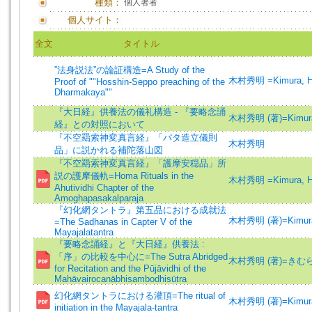
種類：
個人著者
個人サイト：
全文
タイトル
”法身説法”の論証構造=A Study of the
木村秀明 =Kimura, Hi
Proof of ""Hosshin-Seppo preaching of the
Dharmakaya""
『大日経』供養法の儀礼構造 - 『要略念誦
木村秀明 (著)=Kimura, 
経』との対照において
『不空羂索神変真言経』「パタ造立儀則
木村秀明
品」に説かれる補陀落山図
『不空羂索神変真言経』「護摩安穏品」所
説の護摩儀軌=Homa Rituals in the
木村秀明 =Kimura, Hi
Ahutividhi Chapter of the
Amoghapasakalparaja
『幻化網タントラ』第五品における成就法
木村秀明 (著)=Kimura, 
=The Sadhanas in Capter V of the
Mayajalatantra
『要略念誦経』と『大日経』供養法 :
「序」の比較を中心に=The Sutra Abridged
木村秀明 (著)=きむら
for Recitation and the Pūjāvidhi of the
Mahāvairocanābhisambodhisūtra
幻化網タントラにおける灌頂=The ritual of
木村秀明 (著)=Kimura, 
initiation in the Mayajala-tantra