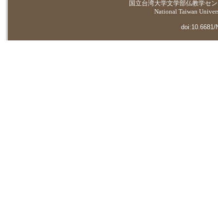
国立台湾大学
文学部仏教学セン
National Taiwan Universi
doi:10.6681