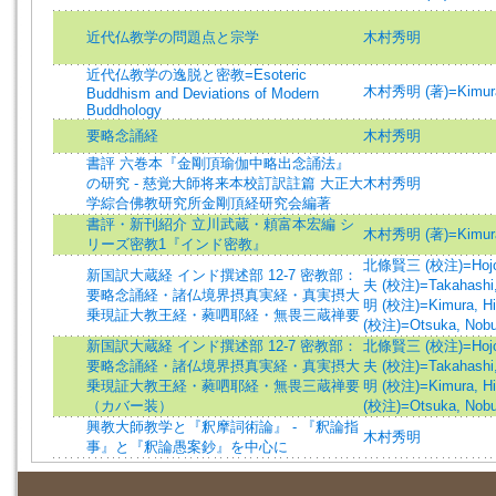
近代仏教学の問題点と宗学
木村秀明
近代仏教学の逸脱と密教=Esoteric
木村秀明 (著)=Kimura, 
Buddhism and Deviations of Modern
Buddhology
要略念誦経
木村秀明
書評 六巻本『金剛頂瑜伽中略出念誦法』
の研究 - 慈覚大師将来本校訂訳註篇 大正大
木村秀明
学綜合佛教研究所金剛頂経研究会編著
書評・新刊紹介 立川武蔵・頼富本宏編 シ
木村秀明 (著)=Kimura,
リーズ密教1『インド密教』
北條賢三 (校注)=Hojo, K
新国訳大蔵経 インド撰述部 12-7 密教部：
夫 (校注)=Takahashi, 
要略念誦経・諸仏境界摂真実経・真実摂大
明 (校注)=Kimura, Hid
乗現証大教王経・蕤呬耶経・無畏三蔵禅要
(校注)=Otsuka, Nobuo
新国訳大蔵経 インド撰述部 12-7 密教部：
北條賢三 (校注)=Hojo, K
要略念誦経・諸仏境界摂真実経・真実摂大
夫 (校注)=Takahashi, 
乗現証大教王経・蕤呬耶経・無畏三蔵禅要
明 (校注)=Kimura, Hid
（カバー装）
(校注)=Otsuka, Nobuo
興教大師教学と『釈摩詞術論』 - 『釈論指
木村秀明
事』と『釈論愚案鈔』を中心に