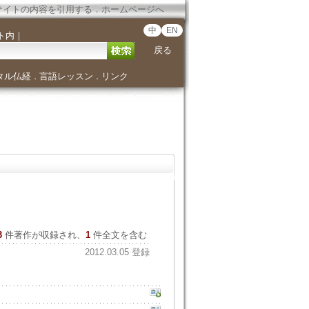
サイトの内容を引用する
．
ホームページへ
中
EN
ト内
｜
戻る
タル仏経
言語レッスン
リンク
．
．
3
件著作が収録され、
1
件全文を含む
2012.03.05 登録