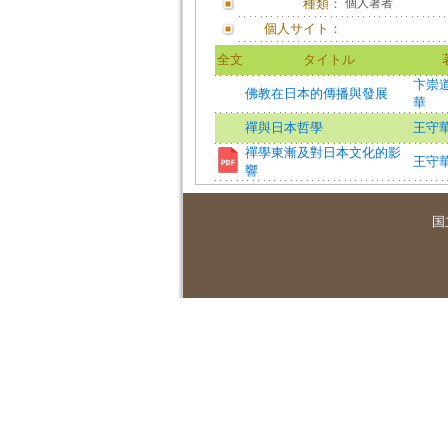
種類：
個人著者
個人サイト：
全文
タイトル
卞崇
佛教在日本的傳播與發展
華
禪與日本哲學
王守
禪學東漸及對日本文化的影
王守
響
国