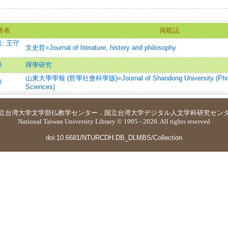
著者
掲載誌
道
;
王守
文史哲=Journal of literature, history and philosophy
華
禪學研究
山東大學學報 (哲學社會科學版)=Journal of Shandong University (Philos
華
Sciences)
立台湾大学
文学部仏教学センター
．
国立台湾大学デジタル人文学科研究セン
National Taiwan University Library © 1995 - 2026. All rights reserved
doi:10.6681/NTURCDH.DB_DLMBS/Collection