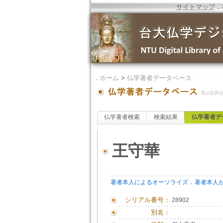
サイトマップ
．
．
ホーム
>
仏学著者データベース
仏学著者検索
検索結果
仏学著者デ
王守華
．
著者本人によるオーソライズ
著者本人
シリアル番号：
28902
別名：