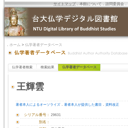
サイトマップ
．
本館について
．
諮問委員会
．
．
ホーム
>
仏学著者データベース
仏学著者検索
検索結果
仏学著者データベース
王輝雲
．
．
著者本人によるオーソライズ
著者本人が提供した書目
資料改正
シリアル番号：
29631
別名：