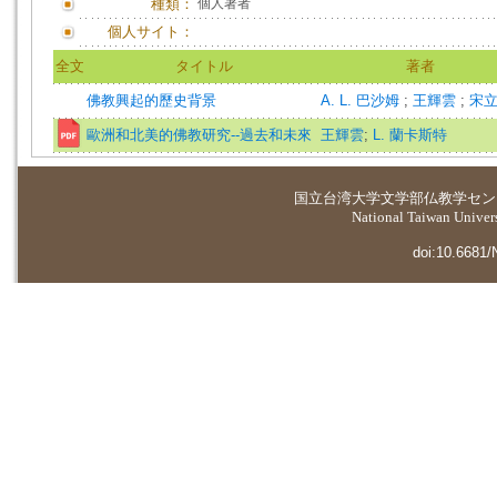
種類：
個人著者
個人サイト：
全文
タイトル
著者
佛教興起的歷史背景
A. L. 巴沙姆
;
王輝雲
;
宋
歐洲和北美的佛教研究--過去和未來
王輝雲
;
L. 蘭卡斯特
国立台湾大学
文学部仏教学セン
National Taiwan Universi
doi:10.6681