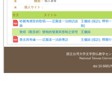
種類：
個人著者
個人サイト：
全文
タイトル
聆聽海潮音的歌唱——迂園道一法師訪談
王儷娟 (採訪)
;
釋明一 
錄
稿)
敦煌《觀音經》變相的發展與形制之研究
王儷娟
善念與奇緣——迂園道一法師專訪
王儷娟 (採訪)
;
釋耀行 
国立台湾大学
文学部仏教学セン
National Taiwan Universi
doi:10.6681