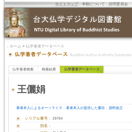
サイトマップ
．
本館について
．
諮問委員会
．
．
ホーム
>
仏学著者データベース
仏学著者検索
検索結果
仏学著者データベース
王儷娟
．
．
著者本人によるオーソライズ
著者本人が提供した書目
資料改正
シリアル番号：
29764
別名：