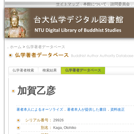
サイトマップ
．
本館について
．
諮問委員会
．
．
ホーム
>
仏学著者データベース
仏学著者検索
検索結果
仏学著者データベース
加賀乙彦
．
．
著者本人によるオーソライズ
著者本人が提供した書目
資料改正
シリアル番号：
29926
別名：
Kaga, Otohiko