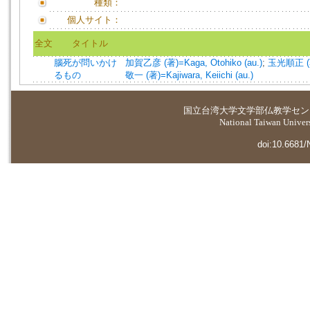
種類：
個人サイト：
全文
タイトル
腦死が問いかけ
加賀乙彦 (著)=Kaga, Otohiko (au.)
;
玉光順正 (著)
るもの
敬一 (著)=Kajiwara, Keiichi (au.)
国立台湾大学
文学部仏教学セン
National Taiwan Universi
doi:10.6681