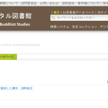
本館について
．
諮問委員会
．
お問い合わせ
．
資料提供
．
著作権について
．
当
｜
書目
｜
仏学著者データベース
｜
当サイ
検索システム
全文コレクション
デジ
．
．
ータベース
．
が提供した書目
資料改正