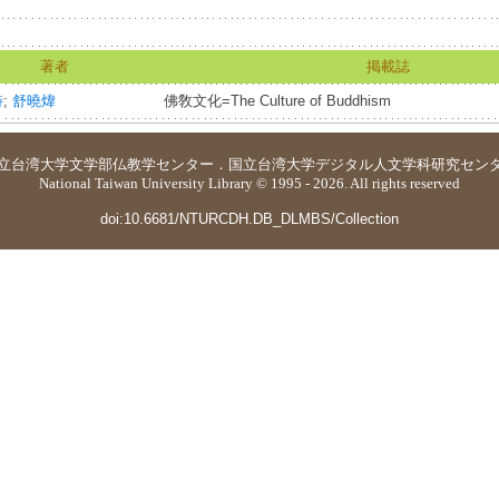
著者
掲載誌
特
;
舒曉煒
佛敎文化=The Culture of Buddhism
立台湾大学
文学部仏教学センター
．
国立台湾大学デジタル人文学科研究セン
National Taiwan University Library © 1995 - 2026. All rights reserved
doi:10.6681/NTURCDH.DB_DLMBS/Collection