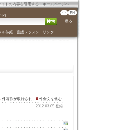
サイトの内容を引用する
．
ホームページへ
中
EN
ト内
｜
戻る
タル仏経
言語レッスン
リンク
．
．
1
件著作が収録され、
0
件全文を含む
2012.03.05 登録