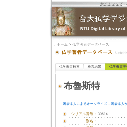
サイトマップ
．
．
ホーム
>
仏学著者データベース
仏学著者検索
検索結果
仏学著者デ
布魯斯特
．
著者本人によるオーソライズ
著者本人
シリアル番号：
30614
別名：