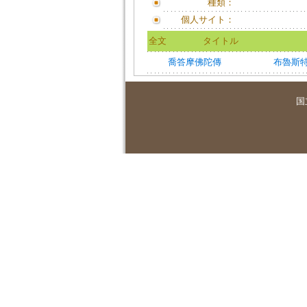
種類：
個人サイト：
全文
タイトル
喬答摩佛陀傳
布魯斯
国