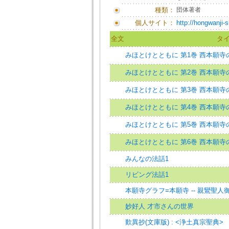
種類：
団体著者
個人サイト：
http://hongwanji
全文
タ
みほとけとともに 第1巻 西本願寺
みほとけとともに 第2巻 西本願寺
みほとけとともに 第3巻 西本願寺
みほとけとともに 第4巻 西本願寺
みほとけとともに 第5巻 西本願寺
みほとけとともに 第6巻 西本願寺
みんなの法話1
リビング法話1
本願寺グラフ=本願寺 -- 親鸞聖人
妙好人 才市さんの世界
歎異抄(文庫版) : <浄土真宗聖典>