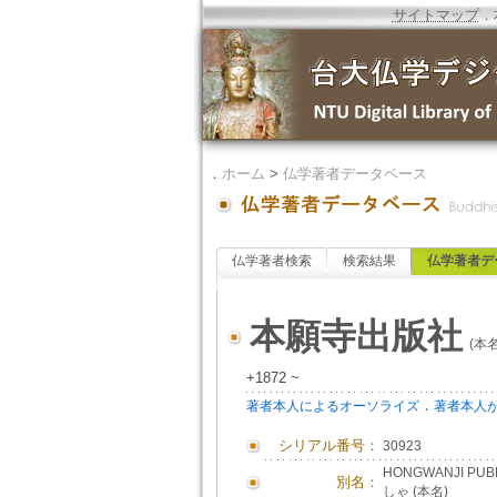
サイトマップ
．
．
ホーム
>
仏学著者データベース
仏学著者検索
検索結果
仏学著者デ
本願寺出版社
(本名
+1872 ~
．
著者本人によるオーソライズ
著者本人
シリアル番号：
30923
HONGWANJI PUB
別名：
しゃ (本名)