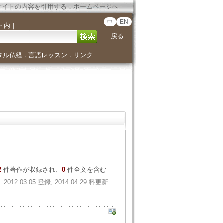
サイトの内容を引用する
．
ホームページへ
中
EN
ト内
｜
戻る
タル仏経
言語レッスン
リンク
．
．
2
件著作が収録され、
0
件全文を含む
2012.03.05 登録, 2014.04.29 料更新