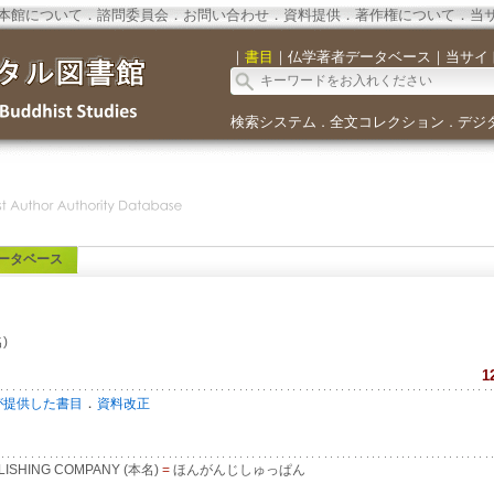
本館について
．
諮問委員会
．
お問い合わせ
．
資料提供
．
著作権について
．
当
｜
書目
｜
仏学著者データベース
｜
当サイ
検索システム
全文コレクション
デジ
．
．
ータベース
)
1
．
が提供した書目
資料改正
LISHING COMPANY (本名)
=
ほんがんじしゅっぱん