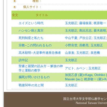
種類：
個人サイト：
全文
タイトル
エイズという時代
玉光順正
;
藤場俊基
;
梶原敬一
ハンセン病と真宗
玉光順正
;
島比呂志
;
菱木政晴
死刑制度と私たち
中山千夏
;
戶次公正
;
玉光順正
宗教--この問われるもの
小野良世
;
四衢亮
;
玉光順正
高木顯明--大逆事件連座念佛者
山泉進
;
玉光順正
;
泉恵機
訪中記
玉光順正
聖書と親鸞の読み方 -- 解放の神
アビト, ルベン
;
玉光順正
学と運動の教学
加賀乙彦 (著)=Kaga, Otohiko (
腦死が問いかけるもの
Masaki (au.)
;
梶原敬一 (著)=Kajiw
戰後50年の光と闇
玉光順正
国立台湾大学
文学部仏教学セン
National Taiwan Universi