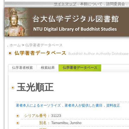
サイトマップ
．
本館について
．
諮問委員会
．
．
ホーム
>
仏学著者データベース
仏学著者検索
検索結果
仏学著者データベース
玉光順正
．
．
著者本人によるオーソライズ
著者本人が提供した書目
資料改正
シリアル番号：
31123
別名：
Tamamitsu, Junsho