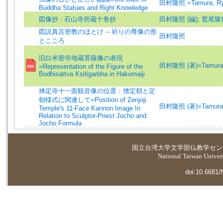
田村隆照 =Tamura, Ry
Buddha Statues and Right Knowledge
図像抄 : 石山寺所蔵十巻抄
田村隆照 (編)
;
鷲尾隆輝
図説真言密教のほとけ -- 祈りの尊像の形
田村隆照
とこころ
旧白米密寺地蔵菩薩像の表現
田村隆照 (著)=Tamura, 
=Representation of the Figure of the
Bodhisattva Kṣitigarbha in Hakumaiji
禅定寺十一面観音像の位置：僧定朝と定
朝様式に関連して=Position of Zenjoji
田村隆照 (著)=Tamura, T
Temple's 11-Face Kannon Image In
Relation to Sculptor-Priest Jocho and
Jocho Formula
国立台湾大学
文学部仏教学セン
National Taiwan Universi
doi:10.6681