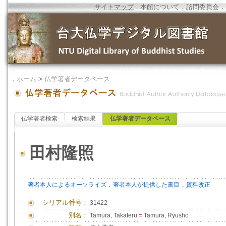
サイトマップ
．
本館について
．
諮問委員会
．
．
ホーム
>
仏学著者データベース
仏学著者検索
検索結果
仏学著者データベース
田村隆照
．
．
著者本人によるオーソライズ
著者本人が提供した書目
資料改正
シリアル番号：
31422
別名：
Tamura, Takateru
=
Tamura, Ryusho