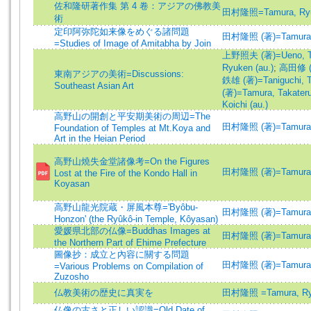
佐和隆研著作集 第 4 卷：アジアの佛教美
田村隆照=Tamura, Ry
術
定印阿弥陀如来像をめぐる諸問題
田村隆照 (著)=Tamura, T
=Studies of Image of Amitabha by Join
上野照夫 (著)=Ueno, Te
Ryuken (au.)
;
高田修 (著
東南アジアの美術=Discussions:
鉄雄 (著)=Taniguchi, Te
Southeast Asian Art
(著)=Tamura, Takateru
Koichi (au.)
高野山の開創と平安期美術の周辺=The
田村隆照 (著)=Tamura, T
Foundation of Temples at Mt.Koya and
Art in the Heian Period
高野山燒失金堂諸像考=On the Figures
田村隆照 (著)=Tamura, 
Lost at the Fire of the Kondo Hall in
Koyasan
高野山龍光院蔵・屏風本尊='Byôbu-
田村隆照 (著)=Tamura, T
Honzon' (the Ryûkô-in Temple, Kôyasan)
愛媛県北部の仏像=Buddhas Images at
田村隆照 (著)=Tamura, T
the Northern Part of Ehime Prefecture
圖像抄：成立と內容に關する問題
田村隆照 (著)=Tamura, T
=Various Problems on Compilation of
Zuzosho
仏教美術の歴史に真実を
田村隆照 =Tamura, Ry
仏像の古さと正しい認識=Old Date of