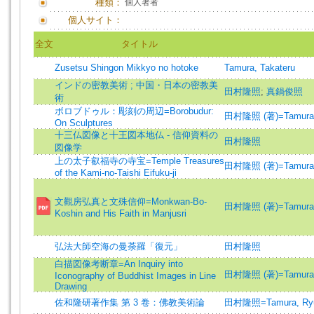
種類：
個人著者
個人サイト：
全文
タイトル
Zusetsu Shingon Mikkyo no hotoke
Tamura, Takateru
インドの密教美術 ; 中国・日本の密教美
田村隆照
;
真鍋俊照
術
ボロブドゥル：彫刻の周辺=Borobudur:
田村隆照 (著)=Tamura, T
On Sculptures
十三仏図像と十王図本地仏 - 信仰資料の
田村隆照
図像学
上の太子叡福寺の寺宝=Temple Treasures
田村隆照 (著)=Tamura, T
of the Kami-no-Taishi Eifuku-ji
文觀房弘真と文殊信仰=Monkwan-Bo-
田村隆照 (著)=Tamura, 
Koshin and His Faith in Manjusri
弘法大師空海の曼荼羅「復元」
田村隆照
白描図像考断章=An Inquiry into
田村隆照 (著)=Tamura, T
Iconography of Buddhist Images in Line
Drawing
佐和隆研著作集 第 3 卷：佛教美術論
田村隆照=Tamura, Ry