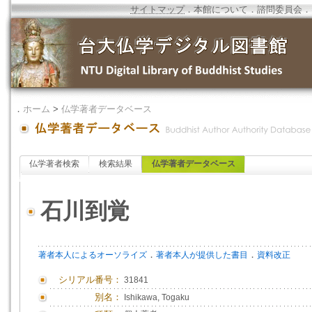
サイトマップ
．
本館について
．
諮問委員会
．
．
ホーム
>
仏学著者データベース
仏学著者検索
検索結果
仏学著者データベース
石川到覚
．
．
著者本人によるオーソライズ
著者本人が提供した書目
資料改正
シリアル番号：
31841
別名：
Ishikawa, Togaku