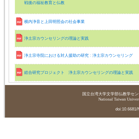
戦後の福祉教育と仏教
横内浄音と上田明照会の社会事業
浄土宗カウンセリングの理論と実践
浄土宗寺院における対人援助の研究 : 浄土宗カウンセリング
総合研究プロジェクト 浄土宗カウンセリングの理論と実践
国立台湾大学
文学部仏教学セン
National Taiwan Universi
doi:10.6681