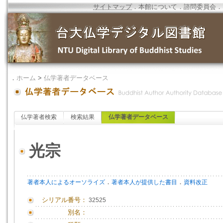
サイトマップ
．
本館について
．
諮問委員会
．
．
ホーム
>
仏学著者データベース
仏学著者検索
検索結果
仏学著者データベース
光宗
．
．
著者本人によるオーソライズ
著者本人が提供した書目
資料改正
シリアル番号：
32525
別名：