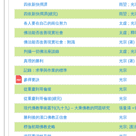
四依新抉擇譚
雨堃
;
光
四依新抉擇譚(續完)
雨堃
;
光
各人要在自己的崗位努力
太虛
;
光
佛法能否改善現實社會
太虛
;
釋
佛法能否改善現實社會：附識
光宗 (著)
判攝一切佛法座談錄
太虛
;
光
真理的勝利
光宗 (著)
記錄：求學與作業的標準
光宗
參禪要訣
光宗
從重慶到哥倫坡
光宗
從重慶到哥倫坡(續完)
光宗
現代佛教學術叢刊(九十九) -- 大乘佛教的問題研究
張曼濤 
勝利後的漢口佛教正信會
光宗
楞伽初期佛教史略
光宗
;
護