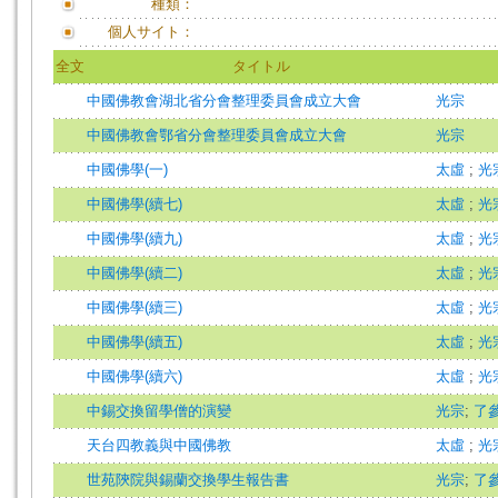
種類：
個人サイト：
全文
タイトル
中國佛教會湖北省分會整理委員會成立大會
光宗
中國佛教會鄂省分會整理委員會成立大會
光宗
中國佛學(一)
太虛
;
光
中國佛學(續七)
太虛
;
光
中國佛學(續九)
太虛
;
光
中國佛學(續二)
太虛
;
光
中國佛學(續三)
太虛
;
光
中國佛學(續五)
太虛
;
光
中國佛學(續六)
太虛
;
光
中錫交換留學僧的演變
光宗
;
了
天台四教義與中國佛教
太虛
;
光
世苑陝院與錫蘭交換學生報告書
光宗
;
了