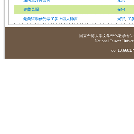
遠隔重洋悼吾師
光宗
錫蘭見聞
光宗
錫蘭留學僧光宗了參上虛大師書
光宗
;
了
国立台湾大学
文学部仏教学セン
National Taiwan Universi
doi:10.6681