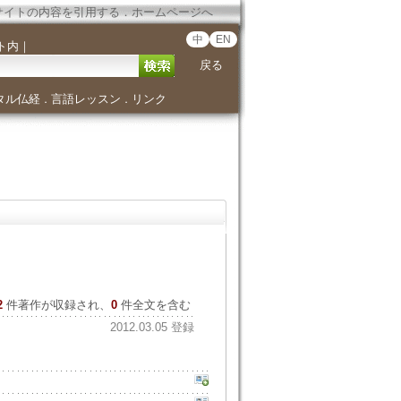
サイトの内容を引用する
．
ホームページへ
中
EN
ト内
｜
戻る
タル仏経
言語レッスン
リンク
．
．
2
件著作が収録され、
0
件全文を含む
2012.03.05 登録