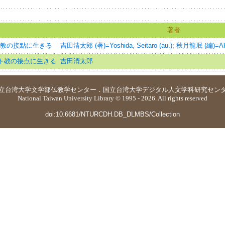
著者
ト教の接點に生きる
吉田清太郎 (著)=Yoshida, Seitaro (au.)
;
秋月龍珉 (編)=Akiz
スト教の接点に生きる
吉田清太郎
立台湾大学
文学部仏教学センター
．
国立台湾大学デジタル人文学科研究セン
National Taiwan University Library © 1995 - 2026. All rights reserved
doi:10.6681/NTURCDH.DB_DLMBS/Collection