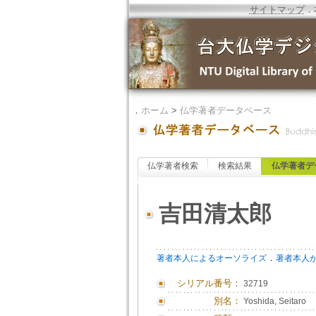
サイトマップ
．
．
ホーム
>
仏学著者データベース
仏学著者検索
検索結果
仏学著者デ
吉田清太郎
．
著者本人によるオーソライズ
著者本人
シリアル番号：
32719
別名：
Yoshida, Seitaro