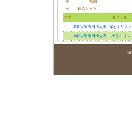
種類：
個人サイト：
全文
タイトル
禪者牧師吉田清太郎--禪とキリス
禅者牧師吉田清太郎 -- 禅とキリ
国