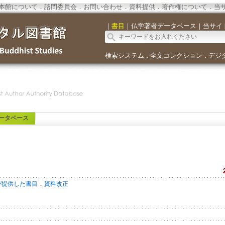
本館について
．
諮問委員会
．
お問い合わせ
．
資料提供
．
著作権について
．
当
｜
書目
｜
仏学著者データベース
｜
当サイ
検索システム
全文コレクション
デジ
．
．
ータベース
．
が提供した書目
資料改正