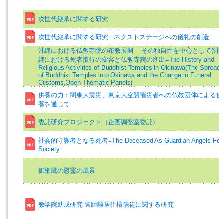
次世代継承に関する研究
次世代継承に関する研究 : ネクストステージへの儀礼の創造
沖縄における仏教寺院の布教展開 -- その独自性を中心として(
縄における死者慣行の変容と仏教寺院の進出=The History and
Religious Activities of Buddhist Temples in Okinawa(The Sprea
of Buddhist Temples into Okinawa and the Change in Funeral
Customs,Open Thematic Panels)
供養の力：関東大震災、東京大空襲罹災者への仏教団体による
養を通じて
委託研究プロジェクト（企画調整室委託）
社会的守護者となる死者=The Deceased As Guardian Angels Fo
Society
御巣鷹の慰霊の風景
教学院助成研究 遠距離居住檀信徒に関する研究