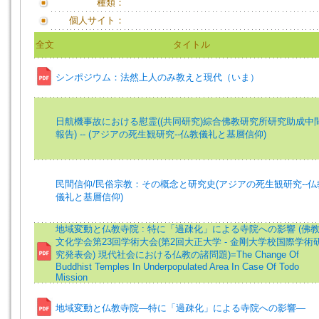
種類：
個人サイト：
全文
タイトル
シンポジウム：法然上人のみ教えと現代（いま）
日航機事故における慰霊((共同研究)綜合佛教研究所研究助成中
報告) -- (アジアの死生観研究--仏教儀礼と基層信仰)
民間信仰/民俗宗教：その概念と研究史(アジアの死生観研究--仏
儀礼と基層信仰)
地域変動と仏教寺院 : 特に「過疎化」による寺院への影響 (佛
文化学会第23回学術大会(第2回大正大学 - 金剛大学校国際学術
究発表会) 現代社会における仏教の諸問題)=The Change Of
Buddhist Temples In Underpopulated Area In Case Of Todo
Mission
地域変動と仏教寺院―特に「過疎化」による寺院への影響―