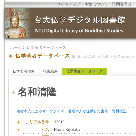
サイトマップ
．
本館について
．
諮問委員会
．
．
ホーム
>
仏学著者データベース
仏学著者検索
検索結果
仏学著者データベース
名和清隆
．
．
著者本人によるオーソライズ
著者本人が提供した書目
資料改正
シリアル番号：
32919
別名：
Nawa, Kiyotaka