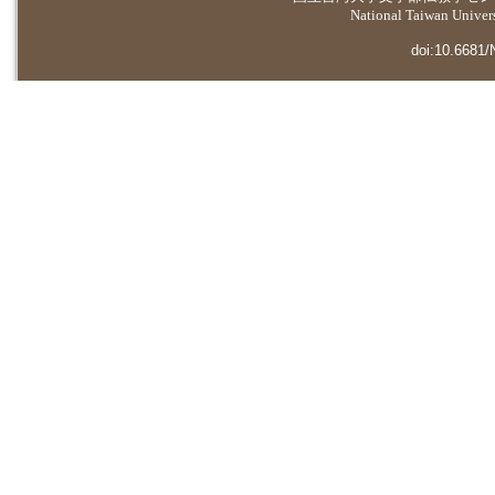
National Taiwan Universi
doi:10.6681