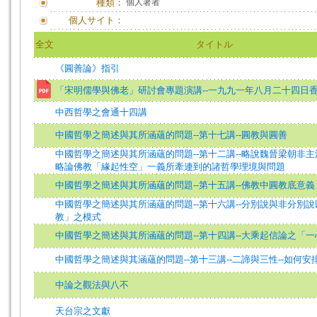
種類：
個人著者
個人サイト：
全文
タイトル
《圓善論》指引
「宋明儒學與佛老」研討會專題演講--一九九一年八月二十四日
中西哲學之會通十四講
中國哲學之簡述與其所涵蘊的問題--第十七講--圓教與圓善
中國哲學之簡述與其所涵蘊的問題--第十二講--略說魏晉梁朝非主
略論佛教「緣起性空」一義所牽連到的諸哲學理境與問題
中國哲學之簡述與其所涵蘊的問題--第十五講--佛教中圓教底意義
中國哲學之簡述與其所涵蘊的問題--第十六講--分別說與非分別
教」之模式
中國哲學之簡述與其所涵蘊的問題--第十四講--大乘起信論之「
中國哲學之簡述與其涵蘊的問題--第十三講--二諦與三性--如何安
中論之觀法與八不
天台宗之文獻