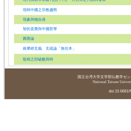
現時中國之宗教趨勢
現象與物自身
智的直覺與中國哲學
圓善論
維摩經玄義、玄疏論「無住本」
龍樹之辯破數與時
国立台湾大学
文学部仏教学セン
National Taiwan Universi
doi:10.6681