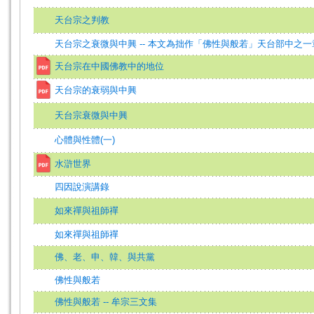
天台宗之判教
天台宗之衰微與中興 -- 本文為拙作「佛性與般若」天台部中之一
天台宗在中國佛教中的地位
天台宗的衰弱與中興
天台宗衰微與中興
心體與性體(一)
水滸世界
四因說演講錄
如來禪與祖師禪
如來禪與祖師禪
佛、老、申、韓、與共黨
佛性與般若
佛性與般若 -- 牟宗三文集