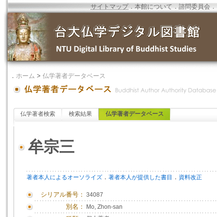
サイトマップ
．
本館について
．
諮問委員会
．
．
ホーム
>
仏学著者データベース
仏学著者検索
検索結果
仏学著者データベース
牟宗三
．
．
著者本人によるオーソライズ
著者本人が提供した書目
資料改正
シリアル番号：
34087
別名：
Mo, Zhon-san