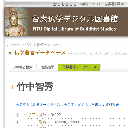
サイトマップ
．
本館について
．
諮問委員会
．
．
ホーム
>
仏学著者データベース
仏学著者検索
検索結果
仏学著者データベース
竹中智秀
．
．
著者本人によるオーソライズ
著者本人が提供した書目
資料改正
シリアル番号：
34122
別名：
Takenaka, Chishu