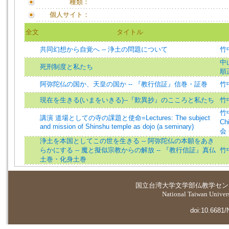
種類：
個人サイト：
全文
タイトル
共同幻想から自覚へ -- 浄土の問題について
竹
中
死刑制度と私たち
順
阿弥陀仏の国か、天皇の国か -- 『教行信証』信巻・証巻
竹
現在を生きる(いまをいきる)--『歎異抄』のこころと私たち
竹
竹中
講演 道場としての寺の課題と使命=Lectures: The subject
Chi
and mission of Shinshu temple as dojo (a seminary)
会 
浄土を本国としてこの世を生きる -- 阿弥陀仏の本願をあき
らかにする -- 魔と擬似宗教からの解放 -- 『教行信証』真仏
竹
土巻・化身土巻
国立台湾大学
文学部仏教学セン
National Taiwan Universi
doi:10.6681