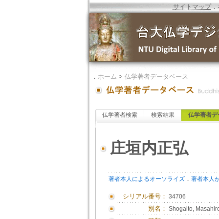
サイトマップ
．
．
ホーム
>
仏学著者データベース
仏学著者検索
検索結果
仏学著者デ
庄垣内正弘
．
著者本人によるオーソライズ
著者本人
シリアル番号：
34706
別名：
Shogaito, Masahir