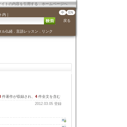
サイトの内容を引用する
．
ホームページへ
中
EN
ト内
｜
戻る
タル仏経
言語レッスン
リンク
．
．
8
件著作が収録され、
4
件全文を含む
2012.03.05 登録