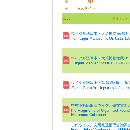
種類：
個人サイト：
全文
タイトル
ウイグル語写本・大英博物館蔵Or. 8
=On Uigur Manuscript Or. 8212-10
ウイグル語写本・大英博物館蔵Or. 8
=Uighur Manuscript Or. 8212-108,
ウイグル語写本・'観音経相応'：
る'avadāna'=An Uighur avadāna to 
中村不折氏旧蔵ウイグル語文書断片の研究
the Fragments of Uigur Text Found
Nakamura Collection
古代ウイグル文阿毘達磨倶舎論実義疏の研
in the Uighur Version of the Abhi