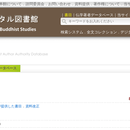
本館について
．
諮問委員会
．
お問い合わせ
．
資料提供
．
著作権について
．
当
｜
書目
｜
仏学著者データベース
｜
当サイ
検索システム
全文コレクション
デジ
．
．
ータベース
．
が提供した書目
資料改正
o