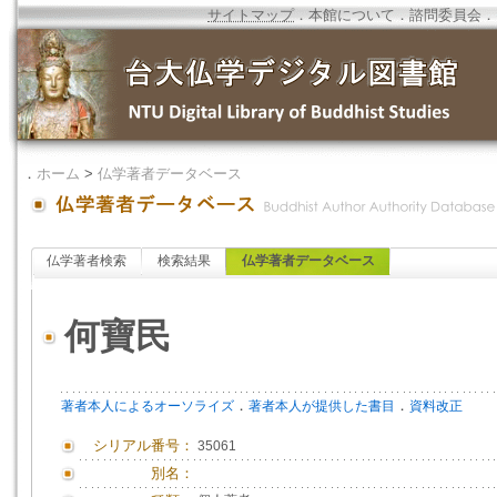
サイトマップ
．
本館について
．
諮問委員会
．
．
ホーム
>
仏学著者データベース
仏学著者検索
検索結果
仏学著者データベース
何寶民
．
．
著者本人によるオーソライズ
著者本人が提供した書目
資料改正
シリアル番号：
35061
別名：