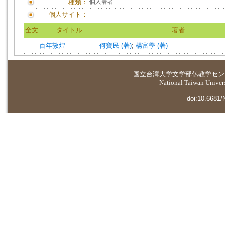
種類：
個人著者
個人サイト：
全文
タイトル
著者
百年敦煌
何寶民 (著)
;
楊富學 (著)
国立台湾大学
文学部仏教学セン
National Taiwan Universi
doi:10.6681