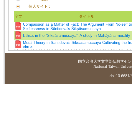
個人サイト：
全文
タイトル
Compassion as a Matter of Fact: The Argument From No-self to
Selflessness in Śāntideva's Śikṣāsamuccaya
Ethics in the “Śiksāsamuccaya”: A study in Mahāyāna morality
Moral Theory in Santideva's Siksasamuccaya Cultivating the fru
virtue
国立台湾大学
文学部仏教学セン
National Taiwan Universi
doi:10.6681