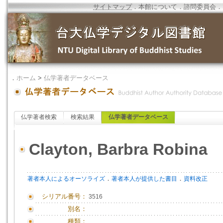
サイトマップ
．
本館について
．
諮問委員会
．
．
ホーム
>
仏学著者データベース
仏学著者検索
検索結果
仏学著者データベース
Clayton, Barbra Robina
．
．
著者本人によるオーソライズ
著者本人が提供した書目
資料改正
シリアル番号：
3516
別名：
種類：